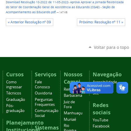
Download Resolução 10-2022 de 11-05-2022- Aprova Aprovar a jornada flexibilizada
do Setor de Coordenação Geral de Assistência ao Educando (CGAE) - Seção de
Acompanhamento ao Educando.pdf
— 147 KB
« Anterior Resolução nº 09
Próximo: Resolução nº 11 »
Voltar para o topo
Cursos
Serviços
Nossos
Navegação
Campi
Como
Fale
Acessibilidade
ingressar
Conosco
Mapa do
Reitoria
Técnicos
Ouvidoria
site
Barbacena
Graduação
Perguntas
Juiz de
Redes
Frequentes
Pós-
Fora
graduação
Comunicação
sociais
Manhuaçu
Social
Muriaé
YouTube
Planejamento
Rio
Facebook
Sistemas
Institucional
Pomba