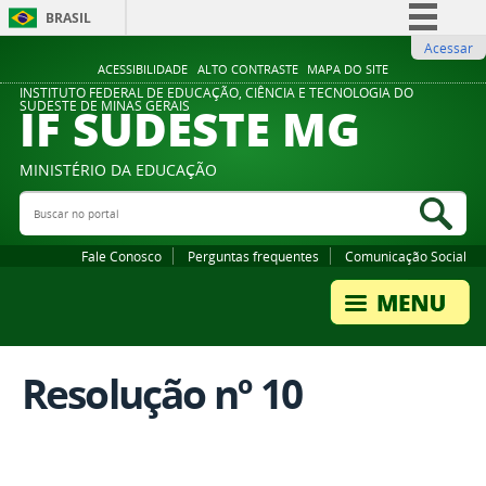
BRASIL
Acessar
Simplifique!
ACESSIBILIDADE
ALTO CONTRASTE
MAPA DO SITE
Comunica BR
INSTITUTO FEDERAL DE EDUCAÇÃO, CIÊNCIA E TECNOLOGIA DO
IF SUDESTE MG
SUDESTE DE MINAS GERAIS
Participe
Acesso à informação
MINISTÉRIO DA EDUCAÇÃO
Legislação
Buscar no portal
Bus
Canais
Fale Conosco
Perguntas frequentes
Comunicação Social
Resolução nº 10