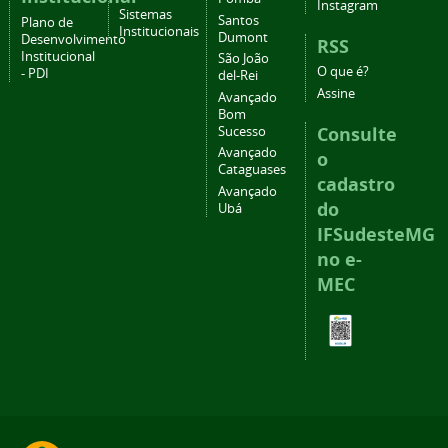
Instagram
Sistemas
Santos
Plano de
Institucionais
Dumont
Desenvolvimento
RSS
Institucional
São João
O que é?
- PDI
del-Rei
Assine
Avançado
Bom
Consulte
Sucesso
Avançado
o
Cataguases
cadastro
Avançado
do
Ubá
IFSudesteMG
no e-
MEC