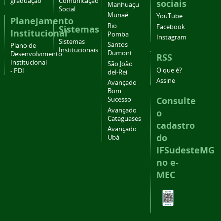
graduação
Comunicação
sociais
Manhuaçu
Social
Muriaé
YouTube
Planejamento
Rio
Facebook
Sistemas
Institucional
Pomba
Instagram
Sistemas
Santos
Plano de
Institucionais
Dumont
Desenvolvimento
RSS
Institucional
São João
O que é?
- PDI
del-Rei
Assine
Avançado
Bom
Consulte
Sucesso
Avançado
o
Cataguases
cadastro
Avançado
do
Ubá
IFSudesteMG
no e-
MEC