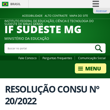
BRASIL
Acessar
Simplifique!
ACESSIBILIDADE
ALTO CONTRASTE
MAPA DO SITE
Comunica BR
INSTITUTO FEDERAL DE EDUCAÇÃO, CIÊNCIA E TECNOLOGIA DO
IF SUDESTE MG
SUDESTE DE MINAS GERAIS
Participe
Acesso à informação
MINISTÉRIO DA EDUCAÇÃO
Legislação
Buscar no portal
Bus
Canais
Fale Conosco
Perguntas frequentes
Comunicação Social
RESOLUÇÃO CONSU Nº
20/2022