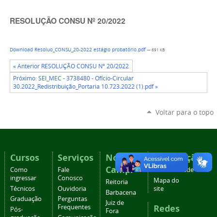
RESOLUÇÃO CONSU Nº 20/2022
Download Resoluo_CONSU_20-2022 estágio probatório.pdf
— 691 KB
« Anterior RESOLUÇÃO CONSU Nº 20/2022
Próximo: SEI_MEC - 3738480 - Ofício-Circular
30.2022_Redistribuição_Portaria 10.723.2022 (1).pdf »
Voltar para o topo
Cursos
Serviços
Nossos
Navegação
Campi
Como
Fale
Acessibilidade
ingressar
Conosco
Mapa do
Reitoria
Técnicos
Ouvidoria
site
Barbacena
Graduação
Perguntas
Juiz de
Redes
Frequentes
Pós-
Fora