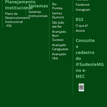
Planejamento
Rio
Facebook
Sistemas
Institucional
Pomba
Instagram
Sistemas
Santos
Plano de
Institucionais
Dumont
Desenvolvimento
RSS
Institucional
São João
O que é?
- PDI
del-Rei
Assine
Avançado
Bom
Consulte
Sucesso
Avançado
o
Cataguases
cadastro
Avançado
do
Ubá
IFSudesteMG
no e-
MEC