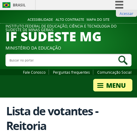
BRASIL
Acessar
Simplifique!
ACESSIBILIDADE
ALTO CONTRASTE
MAPA DO SITE
Comunica BR
INSTITUTO FEDERAL DE EDUCAÇÃO, CIÊNCIA E TECNOLOGIA DO
IF SUDESTE MG
SUDESTE DE MINAS GERAIS
Participe
Acesso à informação
MINISTÉRIO DA EDUCAÇÃO
Legislação
Buscar no portal
Bus
Canais
Fale Conosco
Perguntas frequentes
Comunicação Social
Lista de votantes -
Reitoria