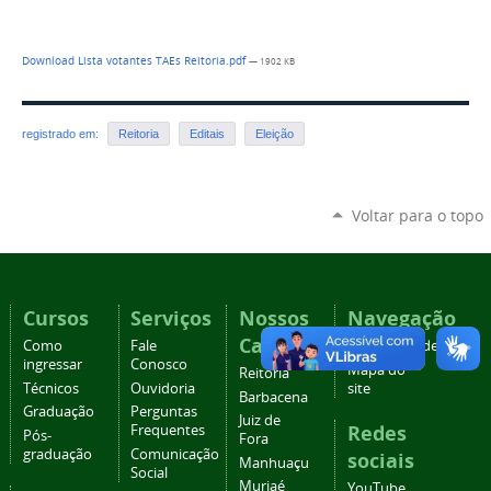
Download Lista votantes TAEs Reitoria.pdf
— 1902 KB
registrado em:
Reitoria
Editais
Eleição
Voltar para o topo
Cursos
Serviços
Nossos
Navegação
Campi
Como
Fale
Acessibilidade
ingressar
Conosco
Mapa do
Reitoria
Técnicos
Ouvidoria
site
Barbacena
Graduação
Perguntas
Juiz de
Redes
Frequentes
Pós-
Fora
graduação
Comunicação
sociais
Manhuaçu
Social
Muriaé
YouTube