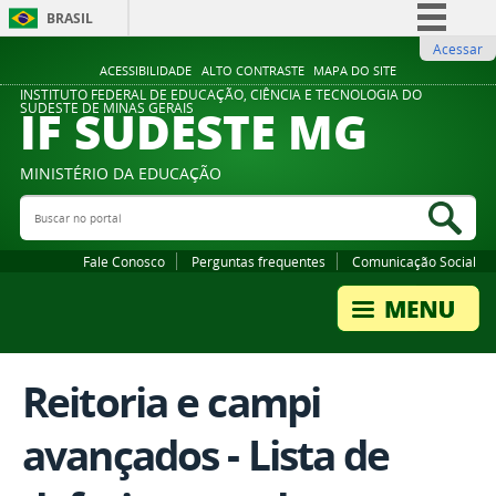
BRASIL
Acessar
Simplifique!
ACESSIBILIDADE
ALTO CONTRASTE
MAPA DO SITE
Comunica BR
INSTITUTO FEDERAL DE EDUCAÇÃO, CIÊNCIA E TECNOLOGIA DO
IF SUDESTE MG
SUDESTE DE MINAS GERAIS
Participe
Acesso à informação
MINISTÉRIO DA EDUCAÇÃO
Legislação
Buscar no portal
Bus
Canais
Fale Conosco
Perguntas frequentes
Comunicação Social
Reitoria e campi
avançados - Lista de