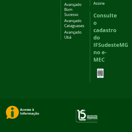
Assine
Avançado
Bom
Consulte
Sucesso
Avançado
o
Cataguases
cadastro
Avançado
do
Ubá
IFSudesteMG
no e-
MEC