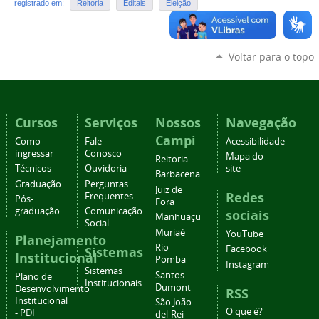
registrado em:
Reitoria
Editais
Eleição
Voltar para o topo
Cursos
Serviços
Nossos
Navegação
Campi
Como
Fale
Acessibilidade
ingressar
Conosco
Mapa do
Reitoria
Técnicos
Ouvidoria
site
Barbacena
Graduação
Perguntas
Juiz de
Redes
Frequentes
Pós-
Fora
graduação
Comunicação
sociais
Manhuaçu
Social
Muriaé
YouTube
Planejamento
Rio
Facebook
Sistemas
Institucional
Pomba
Instagram
Sistemas
Santos
Plano de
Institucionais
Dumont
Desenvolvimento
RSS
Institucional
São João
O que é?
- PDI
del-Rei