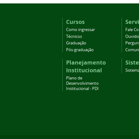
Cursos
Serv
Como ingressar
Fale C
Técnicos
Ouvido
Graduação
Pergun
Pós-graduação
Comuni
Planejamento
Sist
Institucional
Sistema
Plano de
Desenvolvimento
Institucional - PDI