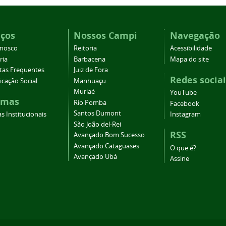
iços
Nossos Campi
Navegação
onosco
Reitoria
Acessibilidade
ria
Barbacena
Mapa do site
tas Frequentes
Juiz de Fora
Redes sociai
cação Social
Manhuaçu
Muriaé
YouTube
emas
Rio Pomba
Facebook
Santos Dumont
s Institucionais
Instagram
São João del-Rei
RSS
Avançado Bom Sucesso
Avançado Cataguases
O que é?
Avançado Ubá
Assine