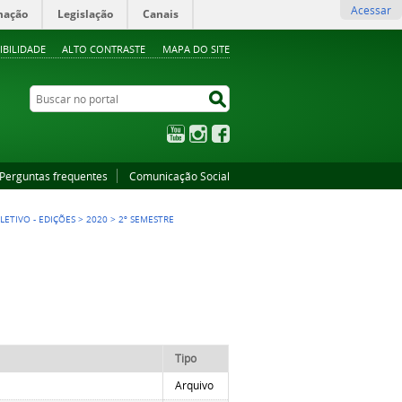
Acessar
mação
Legislação
Canais
IBILIDADE
ALTO CONTRASTE
MAPA DO SITE
Buscar no portal
Buscar no portal
YouTube
Instagram
Facebook
Perguntas frequentes
Comunicação Social
LETIVO - EDIÇÕES
>
2020
>
2º SEMESTRE
Tipo
Arquivo