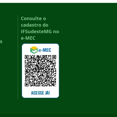
Consulte o
cadastro do
IFSudesteMG no
e-MEC
s