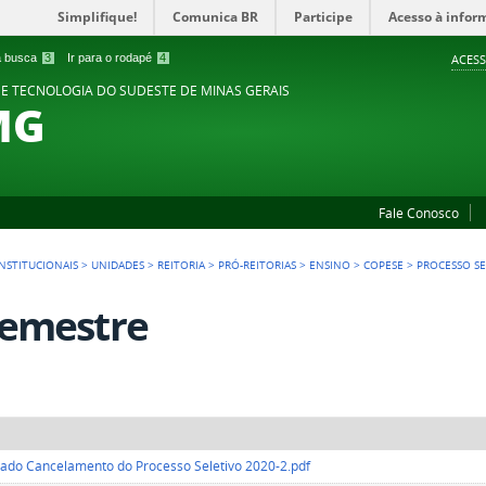
Simplifique!
Comunica BR
Participe
Acesso à infor
 a busca
3
Ir para o rodapé
4
ACESS
 E TECNOLOGIA DO SUDESTE DE MINAS GERAIS
MG
Fale Conosco
NSTITUCIONAIS
>
UNIDADES
>
REITORIA
>
PRÓ-REITORIAS
>
ENSINO
>
COPESE
>
PROCESSO SE
Semestre
do Cancelamento do Processo Seletivo 2020-2.pdf