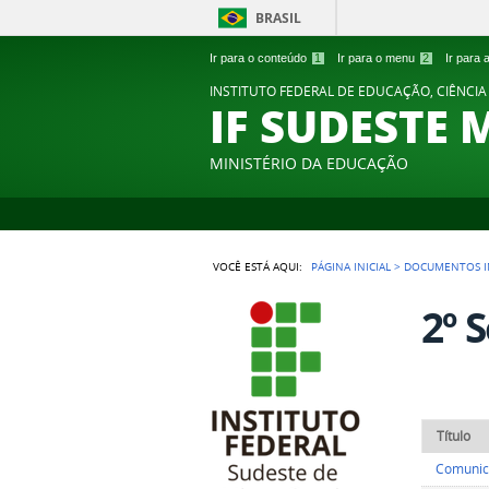
BRASIL
Ir para o conteúdo
1
Ir para o menu
2
Ir para
INSTITUTO FEDERAL DE EDUCAÇÃO, CIÊNCIA
IF SUDESTE 
MINISTÉRIO DA EDUCAÇÃO
VOCÊ ESTÁ AQUI:
PÁGINA INICIAL
>
DOCUMENTOS I
2º 
Título
Comunica