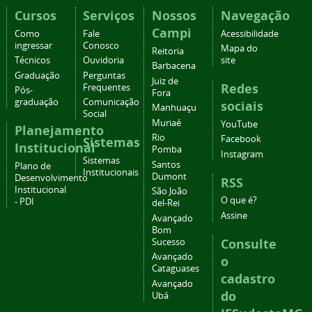
Cursos
Serviços
Nossos
Navegação
Campi
Como
Fale
Acessibilidade
ingressar
Conosco
Mapa do
Reitoria
Técnicos
Ouvidoria
site
Barbacena
Graduação
Perguntas
Juiz de
Redes
Frequentes
Pós-
Fora
graduação
Comunicação
sociais
Manhuaçu
Social
Muriaé
YouTube
Planejamento
Rio
Facebook
Sistemas
Institucional
Pomba
Instagram
Sistemas
Santos
Plano de
Institucionais
Dumont
Desenvolvimento
RSS
Institucional
São João
O que é?
- PDI
del-Rei
Assine
Avançado
Bom
Consulte
Sucesso
Avançado
o
Cataguases
cadastro
Avançado
do
Ubá