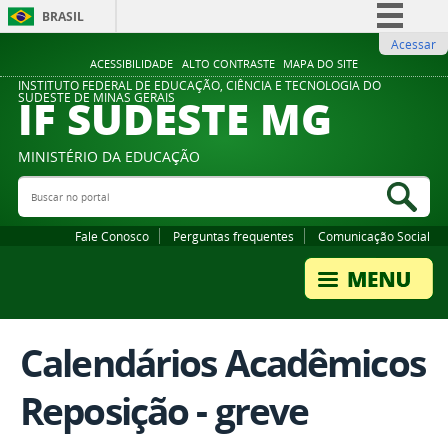
BRASIL
Acessar
Simplifique!
ACESSIBILIDADE
ALTO CONTRASTE
MAPA DO SITE
Comunica BR
INSTITUTO FEDERAL DE EDUCAÇÃO, CIÊNCIA E TECNOLOGIA DO
IF SUDESTE MG
SUDESTE DE MINAS GERAIS
Participe
Acesso à informação
MINISTÉRIO DA EDUCAÇÃO
Legislação
Buscar no portal
Bus
Canais
Fale Conosco
Perguntas frequentes
Comunicação Social
Calendários Acadêmicos
Reposição - greve