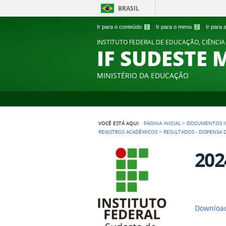
BRASIL
Ir para o conteúdo
1
Ir para o menu
2
Ir para
INSTITUTO FEDERAL DE EDUCAÇÃO, CIÊNCIA
IF SUDESTE 
MINISTÉRIO DA EDUCAÇÃO
VOCÊ ESTÁ AQUI:
PÁGINA INICIAL
>
DOCUMENTOS I
REGISTROS ACADÊMICOS
>
RESULTADOS - DISPENSA 
202
Downloa