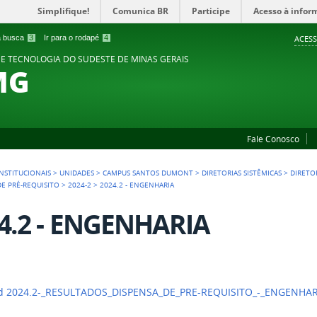
Simplifique!
Comunica BR
Participe
Acesso à infor
 a busca
3
Ir para o rodapé
4
ACESS
 E TECNOLOGIA DO SUDESTE DE MINAS GERAIS
MG
Fale Conosco
NSTITUCIONAIS
>
UNIDADES
>
CAMPUS SANTOS DUMONT
>
DIRETORIAS SISTÊMICAS
>
DIRETO
DE PRÉ-REQUISITO
>
2024-2
>
2024.2 - ENGENHARIA
4.2 - ENGENHARIA
d 2024.2-_RESULTADOS_DISPENSA_DE_PRE-REQUISITO_-_ENGENHAR