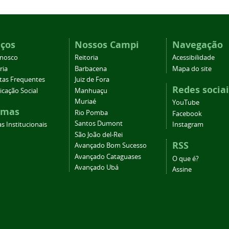
iços
Nossos Campi
Navegação
onosco
Reitoria
Acessibilidade
ria
Barbacena
Mapa do site
tas Frequentes
Juiz de Fora
Redes sociai
cação Social
Manhuaçu
Muriaé
YouTube
emas
Rio Pomba
Facebook
Santos Dumont
s Institucionais
Instagram
São João del-Rei
RSS
Avançado Bom Sucesso
Avançado Cataguases
O que é?
Avançado Ubá
Assine