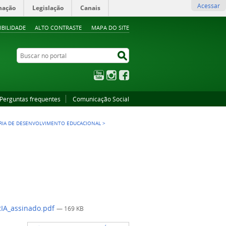
Acessar
mação
Legislação
Canais
IBILIDADE
ALTO CONTRASTE
MAPA DO SITE
Buscar no portal
Buscar no portal
YouTube
Instagram
Facebook
Perguntas frequentes
Comunicação Social
RIA DE DESENVOLVIMENTO EDUCACIONAL
>
IA_assinado.pdf
— 169 KB