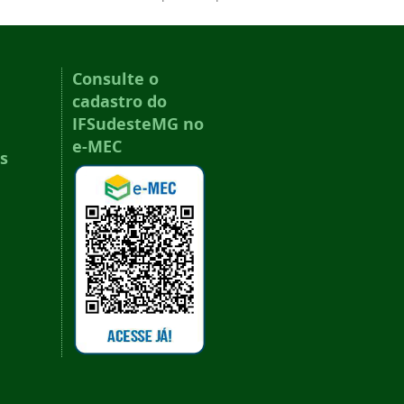
Consulte o
cadastro do
IFSudesteMG no
e-MEC
s