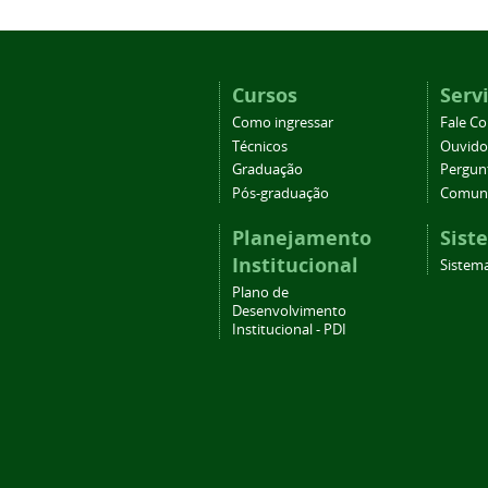
Cursos
Serv
Como ingressar
Fale C
Técnicos
Ouvido
Graduação
Pergun
Pós-graduação
Comuni
Planejamento
Sist
Institucional
Sistema
Plano de
Desenvolvimento
Institucional - PDI