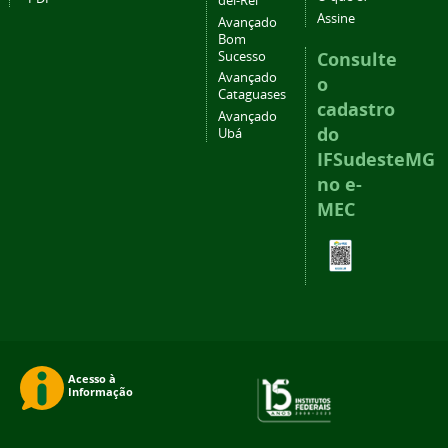
del-Rei
Assine
Avançado
Bom
Consulte
Sucesso
Avançado
o
Cataguases
cadastro
Avançado
do
Ubá
IFSudesteMG
no e-
MEC