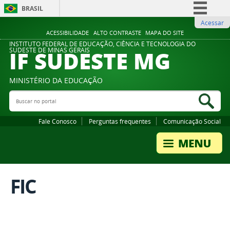
BRASIL
Acessar
Simplifique!
ACESSIBILIDADE
ALTO CONTRASTE
MAPA DO SITE
Comunica BR
INSTITUTO FEDERAL DE EDUCAÇÃO, CIÊNCIA E TECNOLOGIA DO
IF SUDESTE MG
SUDESTE DE MINAS GERAIS
Participe
Acesso à informação
MINISTÉRIO DA EDUCAÇÃO
Legislação
Buscar no portal
Bus
Canais
Fale Conosco
Perguntas frequentes
Comunicação Social
FIC