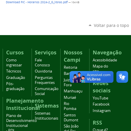
Download FIC - Horarios 2024-2_G_libras.pdf
— 104 KB
Voltar para o topo
Cursos
Serviços
Nossos
Navegação
Campi
Como
Fale
Acessibilidade
ingressar
Conosco
Mapa do
Reitoria
Técnicos
Ouvidoria
site
Barbacena
Graduação
Perguntas
Juiz de
Redes
Frequentes
Pós-
Fora
graduação
Comunicação
sociais
Manhuaçu
Social
Muriaé
YouTube
Planejamento
Rio
Facebook
Sistemas
Institucional
Pomba
Instagram
Sistemas
Santos
Plano de
Institucionais
Dumont
Desenvolvimento
RSS
Institucional
São João
O que é?
- PDI