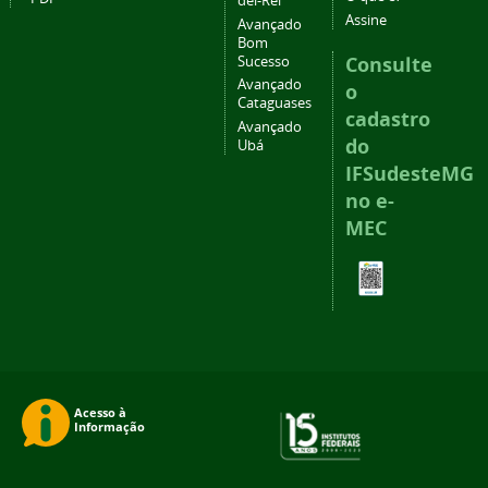
del-Rei
Assine
Avançado
Bom
Consulte
Sucesso
Avançado
o
Cataguases
cadastro
Avançado
do
Ubá
IFSudesteMG
no e-
MEC