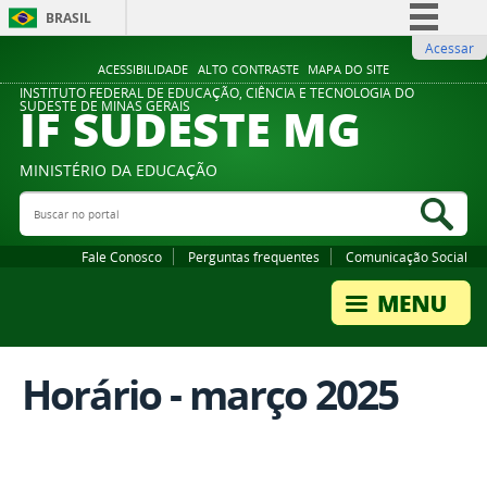
BRASIL
Acessar
Simplifique!
ACESSIBILIDADE
ALTO CONTRASTE
MAPA DO SITE
Comunica BR
INSTITUTO FEDERAL DE EDUCAÇÃO, CIÊNCIA E TECNOLOGIA DO
IF SUDESTE MG
SUDESTE DE MINAS GERAIS
Participe
Acesso à informação
MINISTÉRIO DA EDUCAÇÃO
Legislação
Buscar no portal
Bus
Canais
Fale Conosco
Perguntas frequentes
Comunicação Social
Horário - março 2025