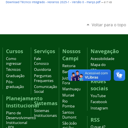
Download Técnico Integrado - Horarios 2025-1 - Versão 0 - março.pdf
— 617 KB
Voltar para o topo
Cursos
Serviços
Nossos
Navegação
Campi
Como
Fale
Acessibilidade
ingressar
Conosco
Mapa do
Reitoria
Técnicos
Ouvidoria
site
Barbacena
Graduação
Perguntas
Juiz de
Redes
Frequentes
Pós-
Fora
graduação
Comunicação
sociais
Manhuaçu
Social
Muriaé
YouTube
Planejamento
Rio
Facebook
Sistemas
Institucional
Pomba
Instagram
Sistemas
Santos
Plano de
Institucionais
Dumont
Desenvolvimento
RSS
Institucional
São João
O que é?
- PDI