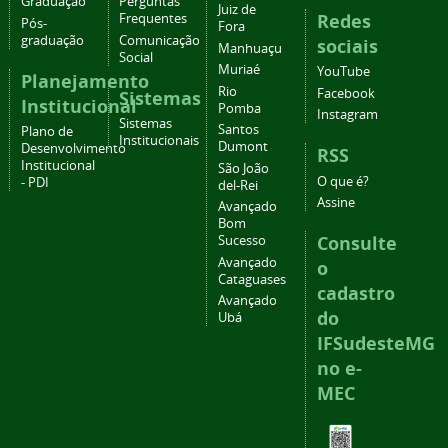
Graduação
Perguntas
Juiz de
Redes
Frequentes
Pós-
Fora
graduação
Comunicação
sociais
Manhuaçu
Social
Muriaé
YouTube
Planejamento
Rio
Facebook
Sistemas
Institucional
Pomba
Instagram
Sistemas
Santos
Plano de
Institucionais
Dumont
Desenvolvimento
RSS
Institucional
São João
O que é?
- PDI
del-Rei
Assine
Avançado
Bom
Consulte
Sucesso
Avançado
o
Cataguases
cadastro
Avançado
do
Ubá
IFSudesteMG
no e-
MEC