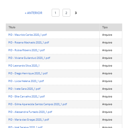
« ANTERIOR
1
2
3
Título
Tipo
PID - Maurício Carlos 2020_1.pdf
Arquivo
PID - Rosana Machado 2020_1.pdf
Arquivo
PID - Rúbia Ribeiro 2020_1.pdf
Arquivo
PID - Viviane Guilarduci 2020_1.pdf
Arquivo
PID Leonardo Silva 2020_1
Arquivo
PID - Diego Henrique 2020_1.pdf
Arquivo
PID - Lúcia Helena 2020_1.pdf
Arquivo
PID - Ivete Sara 2020_1.pdf
Arquivo
PID - Elke Carvalho 2020_1.pdf
Arquivo
PID - Gilma Aparecida Santos Campos 2020_1.pdf
Arquivo
PID - Alessandra Furtado 2020_1.pdf
Arquivo
PID - Maria das Graças 2020_1.pdf
Arquivo
PID - José Saraiva 2020_1.pdf
Arquivo