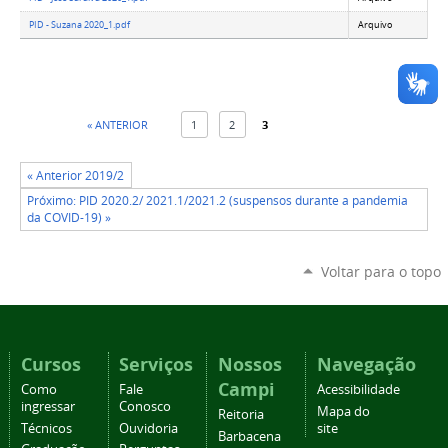
PID - Suzana 2020_1.pdf
Arquivo
« ANTERIOR
1
2
3
« Anterior 2019/2
Próximo: PID 2020.2/ 2021.1/2021.2 (suspensos durante a pandemia
da COVID-19) »
Voltar para o topo
Cursos
Serviços
Nossos
Navegação
Campi
Como
Fale
Acessibilidade
ingressar
Conosco
Mapa do
Reitoria
Técnicos
Ouvidoria
site
Barbacena