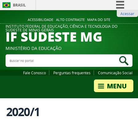
BRASIL
Acessar
Simplifique!
ACESSIBILIDADE
ALTO CONTRASTE
MAPA DO SITE
Comunica BR
INSTITUTO FEDERAL DE EDUCAÇÃO, CIÊNCIA E TECNOLOGIA DO
IF SUDESTE MG
SUDESTE DE MINAS GERAIS
Participe
Acesso à informação
MINISTÉRIO DA EDUCAÇÃO
Legislação
Buscar no portal
Bus
Canais
Fale Conosco
Perguntas frequentes
Comunicação Social
2020/1