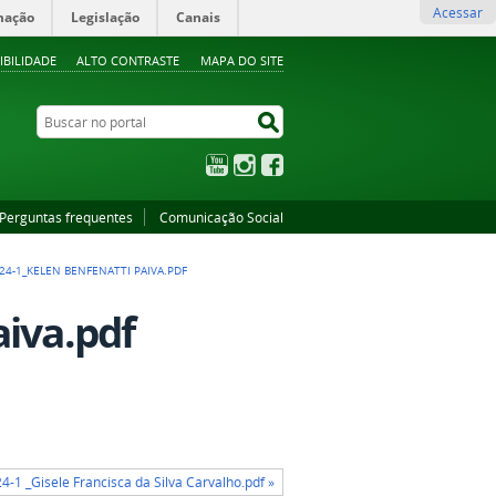
Acessar
mação
Legislação
Canais
IBILIDADE
ALTO CONTRASTE
MAPA DO SITE
Buscar no portal
Buscar no portal
YouTube
Instagram
Facebook
Perguntas frequentes
Comunicação Social
024-1_KELEN BENFENATTI PAIVA.PDF
aiva.pdf
4-1 _Gisele Francisca da Silva Carvalho.pdf »