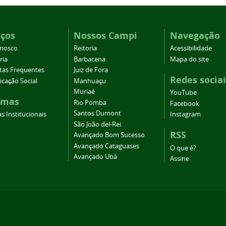
iços
Nossos Campi
Navegação
onosco
Reitoria
Acessibilidade
ria
Barbacena
Mapa do site
tas Frequentes
Juiz de Fora
Redes sociai
cação Social
Manhuaçu
Muriaé
YouTube
emas
Rio Pomba
Facebook
Santos Dumont
s Institucionais
Instagram
São João del-Rei
RSS
Avançado Bom Sucesso
Avançado Cataguases
O que é?
Avançado Ubá
Assine