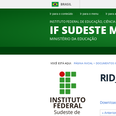
BRASIL
Ir para o conteúdo
1
Ir para o menu
2
Ir para
INSTITUTO FEDERAL DE EDUCAÇÃO, CIÊNCIA
IF SUDESTE 
MINISTÉRIO DA EDUCAÇÃO
VOCÊ ESTÁ AQUI:
PÁGINA INICIAL
>
DOCUMENTOS I
RID
Download
« Anterio