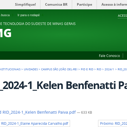
Simplifique!
Comunica BR
Participe
Acesso à infor
 a busca
3
Ir para o rodapé
4
ACESS
 E TECNOLOGIA DO SUDESTE DE MINAS GERAIS
MG
Fale Conosco
NSTITUCIONAIS
>
UNIDADES
>
CAMPUS SÃO JOÃO DEL-REI
>
PID E RID
>
RID
>
2024/1
>
RID_2
_2024-1_Kelen Benfenatti P
 RID_2024-1_Kelen Benfenatti Paiva.pdf
— 633 KB
r RID_2024-1_Elaine Aparecida Carvalho.pdf
Próximo: RID_202