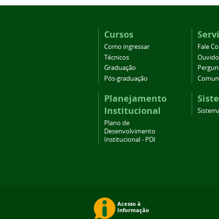
Cursos
Serv
Como ingressar
Fale C
Técnicos
Ouvido
Graduação
Pergun
Pós-graduação
Comuni
Planejamento
Sist
Institucional
Sistema
Plano de
Desenvolvimento
Institucional - PDI