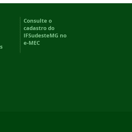
Consulte o
cadastro do
IFSudesteMG no
e-MEC
s