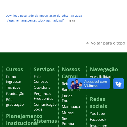
Download Resultado_da_impugnacao_do_Edital_45_2024_-
_Vagas_remanescentes_.docx_assinado.pdf
— 115 KB
Voltar para o topo
Cursos
Serviços
Nossos
Navegação
Campi
Como
Fale
Acessibilidade
ingressar
Conosco
Mapa do
Reitoria
Técnicos
Ouvidoria
site
Barbacena
Graduação
Perguntas
Juiz de
Redes
Frequentes
Pós-
Fora
graduação
Comunicação
sociais
Manhuaçu
Social
Muriaé
YouTube
Planejamento
Rio
Facebook
Sistemas
Institucional
Pomba
Instagram