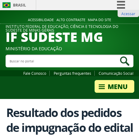
BRASIL
Acessar
Simplifique!
ACESSIBILIDADE
ALTO CONTRASTE
MAPA DO SITE
Comunica BR
INSTITUTO FEDERAL DE EDUCAÇÃO, CIÊNCIA E TECNOLOGIA DO
IF SUDESTE MG
SUDESTE DE MINAS GERAIS
Participe
Acesso à informação
MINISTÉRIO DA EDUCAÇÃO
Legislação
Buscar no portal
Bus
Canais
Fale Conosco
Perguntas frequentes
Comunicação Social
Resultado dos pedidos
de impugnação do edital