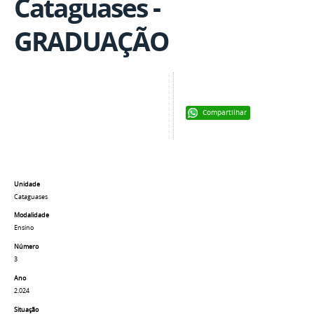
Cataguases -
GRADUAÇÃO
Compartilhar
Unidade
Cataguases
Modalidade
Ensino
Número
3
Ano
2.024
Situação