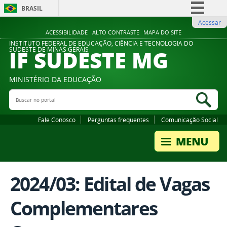
BRASIL
Acessar
Simplifique!
ACESSIBILIDADE
ALTO CONTRASTE
MAPA DO SITE
Comunica BR
INSTITUTO FEDERAL DE EDUCAÇÃO, CIÊNCIA E TECNOLOGIA DO
IF SUDESTE MG
SUDESTE DE MINAS GERAIS
Participe
Acesso à informação
MINISTÉRIO DA EDUCAÇÃO
Legislação
Buscar no portal
Bus
Canais
Fale Conosco
Perguntas frequentes
Comunicação Social
2024/03: Edital de Vagas
Complementares