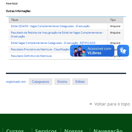
Aberto(a)
Outras Informações
Título
Tipo
Edital 2024/03 - Vagas Complementares Cataguases - Graduação
Arquivo
Resultado de Pedidos de Impugnação de Edital de Vagas Complementares -
Arquivo
Graduação
Edital Vagas Complementares Cataguases - Graduação - RETIFICADO
Arquivo
Resultado Provisório de Matrícula - Classificação Geral
Arquivo
Resultado Definitivo de Matrícula
Arquivo
registrado em:
Cataguases
Ensino
Editais
Voltar para o topo
Cursos
Serviços
Nossos
Navegação