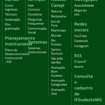
Campi
Como
Fale
Acessibilidade
ingressar
Conosco
Mapa do
Reitoria
Técnicos
Ouvidoria
site
Barbacena
Graduação
Perguntas
Juiz de
Redes
Frequentes
Pós-
Fora
graduação
Comunicação
sociais
Manhuaçu
Social
Muriaé
YouTube
Planejamento
Rio
Facebook
Sistemas
Institucional
Pomba
Instagram
Sistemas
Santos
Plano de
Institucionais
Dumont
Desenvolvimento
RSS
Institucional
São João
O que é?
- PDI
del-Rei
Assine
Avançado
Bom
Consulte
Sucesso
Avançado
o
Cataguases
cadastro
Avançado
do
Ubá
IFSudesteMG