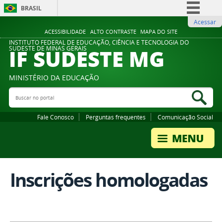
BRASIL
Acessar
Simplifique!
ACESSIBILIDADE
ALTO CONTRASTE
MAPA DO SITE
Comunica BR
INSTITUTO FEDERAL DE EDUCAÇÃO, CIÊNCIA E TECNOLOGIA DO
IF SUDESTE MG
SUDESTE DE MINAS GERAIS
Participe
Acesso à informação
MINISTÉRIO DA EDUCAÇÃO
Legislação
Buscar no portal
Bus
Canais
Fale Conosco
Perguntas frequentes
Comunicação Social
Inscrições homologadas