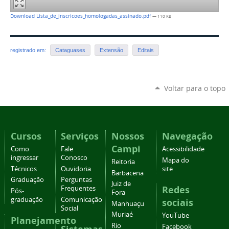
Download Lista_de_inscricoes_homologadas_assinado.pdf
— 110 KB
registrado em:
Cataguases
Extensão
Editais
Voltar para o topo
Cursos
Serviços
Nossos
Navegação
Campi
Como
Fale
Acessibilidade
ingressar
Conosco
Mapa do
Reitoria
Técnicos
Ouvidoria
site
Barbacena
Graduação
Perguntas
Juiz de
Redes
Frequentes
Pós-
Fora
graduação
Comunicação
sociais
Manhuaçu
Social
Muriaé
YouTube
Planejamento
Rio
Facebook