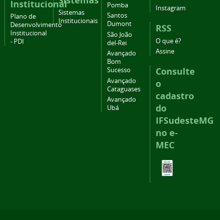
Sistemas
Institucional
Pomba
Instagram
Sistemas
Santos
Plano de
Institucionais
Dumont
Desenvolvimento
RSS
Institucional
São João
O que é?
- PDI
del-Rei
Assine
Avançado
Bom
Consulte
Sucesso
Avançado
o
Cataguases
cadastro
Avançado
do
Ubá
IFSudesteMG
no e-
MEC