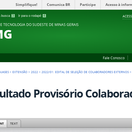
Simplifique!
Comunica BR
Participe
Acesso à infor
 a busca
3
Ir para o rodapé
4
ACESS
 E TECNOLOGIA DO SUDESTE DE MINAS GERAIS
MG
Fale Conosco
GUASES
>
EXTENSÃO
>
2022
>
2022/01: EDITAL DE SELEÇÃO DE COLABORADORES EXTERNOS
ultado Provisório Colabora
NT
TEXT