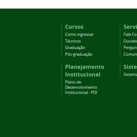
Cursos
Serv
Como ingressar
Fale C
Técnicos
Ouvido
Graduação
Pergun
Pós-graduação
Comuni
Planejamento
Sist
Institucional
Sistema
Plano de
Desenvolvimento
Institucional - PDI