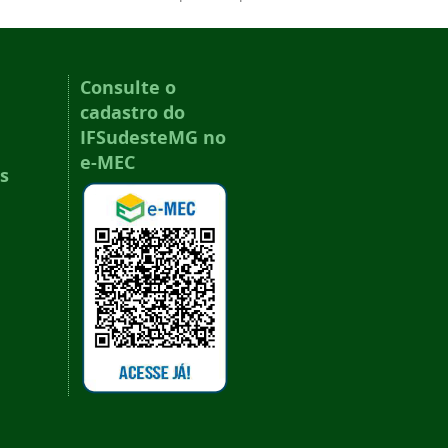
Consulte o
cadastro do
IFSudesteMG no
e-MEC
s