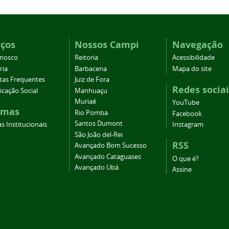
iços
Nossos Campi
Navegação
onosco
Reitoria
Acessibilidade
ria
Barbacena
Mapa do site
tas Frequentes
Juiz de Fora
Redes sociai
cação Social
Manhuaçu
Muriaé
YouTube
emas
Rio Pomba
Facebook
Santos Dumont
s Institucionais
Instagram
São João del-Rei
RSS
Avançado Bom Sucesso
Avançado Cataguases
O que é?
Avançado Ubá
Assine