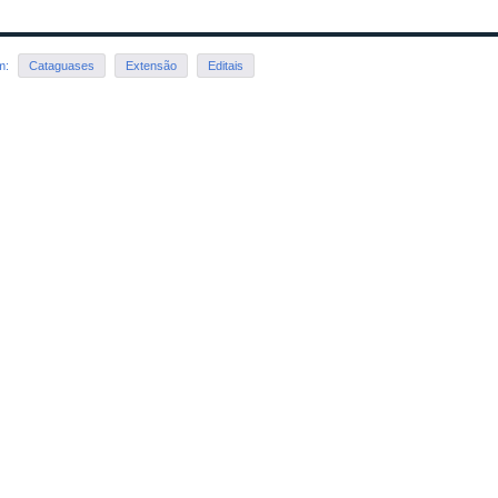
em:
Cataguases
Extensão
Editais