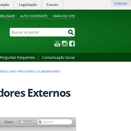
Acessar
mação
Legislação
Canais
IBILIDADE
ALTO CONTRASTE
MAPA DO SITE
Buscar no portal
Buscar no portal
YouTube
Instagram
Facebook
Perguntas frequentes
Comunicação Social
>
RESULTADO PROVISÓRIO COLABORADORES
dores Externos
Zoom