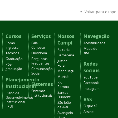
Voltar para o topo
Cursos
Serviços
Nossos
Navegação
Campi
Como
Fale
Acessibilidade
ingressar
Conosco
Mapa do
Reitoria
Técnicos
Ouvidoria
site
Barbacena
Graduação
Perguntas
Juiz de
Redes
Frequentes
Pós-
Fora
graduação
Comunicação
sociais
Manhuaçu
Social
Muriaé
YouTube
Planejamento
Rio
Facebook
Sistemas
Institucional
Pomba
Instagram
Sistemas
Santos
Plano de
Institucionais
Dumont
Desenvolvimento
RSS
Institucional
São João
O que é?
- PDI
del-Rei
Assine
Avançado
Bom