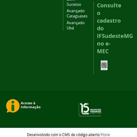
Consulte
Sucesso
Avançado
o
Cataguases
cadastro
Avançado
do
Ubá
IFSudesteMG
no e-
MEC
Desenvolvido com o CMS de código aberto
Plone