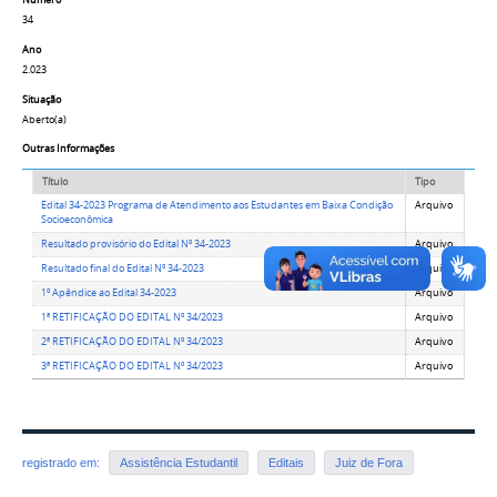
Número
34
Ano
2.023
Situação
Aberto(a)
Outras Informações
Título
Tipo
Edital 34-2023 Programa de Atendimento aos Estudantes em Baixa Condição
Arquivo
Socioeconômica
Resultado provisório do Edital Nº 34-2023
Arquivo
Resultado final do Edital Nº 34-2023
Arquivo
1º Apêndice ao Edital 34-2023
Arquivo
1ª RETIFICAÇÃO DO EDITAL Nº 34/2023
Arquivo
2ª RETIFICAÇÃO DO EDITAL Nº 34/2023
Arquivo
3ª RETIFICAÇÃO DO EDITAL Nº 34/2023
Arquivo
registrado em:
Assistência Estudantil
Editais
Juiz de Fora