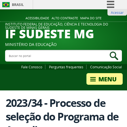
BRASIL
Acessar
Simplifique!
ACESSIBILIDADE
ALTO CONTRASTE
MAPA DO SITE
Comunica BR
INSTITUTO FEDERAL DE EDUCAÇÃO, CIÊNCIA E TECNOLOGIA DO
IF SUDESTE MG
SUDESTE DE MINAS GERAIS
Participe
Acesso à informação
MINISTÉRIO DA EDUCAÇÃO
Legislação
Buscar no portal
Bus
Canais
Fale Conosco
Perguntas frequentes
Comunicação Social
2023/34 - Processo de
seleção do Programa de