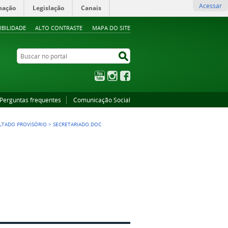
Acessar
mação
Legislação
Canais
IBILIDADE
ALTO CONTRASTE
MAPA DO SITE
Buscar no portal
Buscar no portal
YouTube
Instagram
Facebook
Perguntas frequentes
Comunicação Social
LTADO PROVISÓRIO
>
SECRETARIADO.DOC