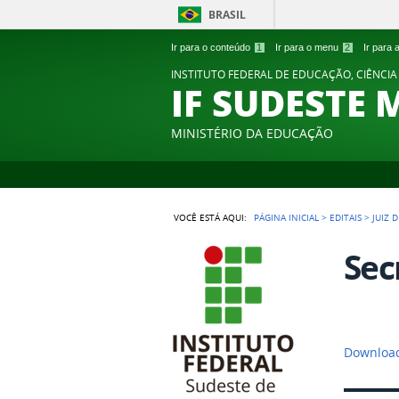
BRASIL
Ir para o conteúdo
1
Ir para o menu
2
Ir para
INSTITUTO FEDERAL DE EDUCAÇÃO, CIÊNCIA
IF SUDESTE 
MINISTÉRIO DA EDUCAÇÃO
VOCÊ ESTÁ AQUI:
PÁGINA INICIAL
>
EDITAIS
>
JUIZ 
Sec
Download