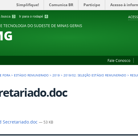
Simplifique!
Comunica BR
Participe
Acesso à infor
 a busca
3
Ir para o rodapé
4
ACESS
 E TECNOLOGIA DO SUDESTE DE MINAS GERAIS
MG
Fale Conosco
DE FORA
>
ESTÁGIO REMUNERADO
>
2019
>
2019/02: SELEÇÃO ESTÁGIO REMUNERADO
>
RESU
retariado.doc
 Secretariado.doc
— 53 KB