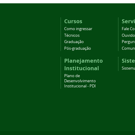
Cursos
Serv
Como ingressar
Fale C
Técnicos
Ouvido
Graduação
Pergun
Pós-graduação
Comuni
Planejamento
Sist
Institucional
Sistema
Plano de
Desenvolvimento
Institucional - PDI