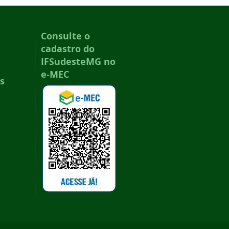
Consulte o
cadastro do
IFSudesteMG no
e-MEC
s