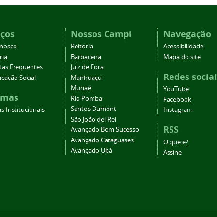
iços
Nossos Campi
Navegação
onosco
Reitoria
Acessibilidade
ria
Barbacena
Mapa do site
tas Frequentes
Juiz de Fora
Redes sociai
cação Social
Manhuaçu
Muriaé
YouTube
emas
Rio Pomba
Facebook
Santos Dumont
s Institucionais
Instagram
São João del-Rei
RSS
Avançado Bom Sucesso
Avançado Cataguases
O que é?
Avançado Ubá
Assine