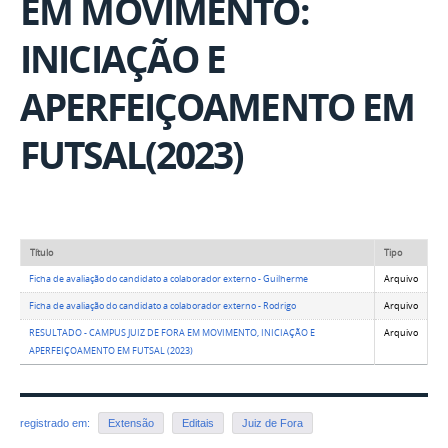
EM MOVIMENTO:
INICIAÇÃO E
APERFEIÇOAMENTO EM
FUTSAL(2023)
Título
Tipo
Ficha de avaliação do candidato a colaborador externo - Guilherme
Arquivo
Ficha de avaliação do candidato a colaborador externo - Rodrigo
Arquivo
RESULTADO - CAMPUS JUIZ DE FORA EM MOVIMENTO, INICIAÇÃO E
Arquivo
APERFEIÇOAMENTO EM FUTSAL (2023)
registrado em:
Extensão
Editais
Juiz de Fora