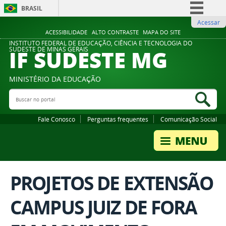
BRASIL
Acessar
Simplifique!
ACESSIBILIDADE
ALTO CONTRASTE
MAPA DO SITE
Comunica BR
INSTITUTO FEDERAL DE EDUCAÇÃO, CIÊNCIA E TECNOLOGIA DO
IF SUDESTE MG
SUDESTE DE MINAS GERAIS
Participe
Acesso à informação
MINISTÉRIO DA EDUCAÇÃO
Legislação
Buscar no portal
Bus
Canais
Fale Conosco
Perguntas frequentes
Comunicação Social
PROJETOS DE EXTENSÃO
CAMPUS JUIZ DE FORA