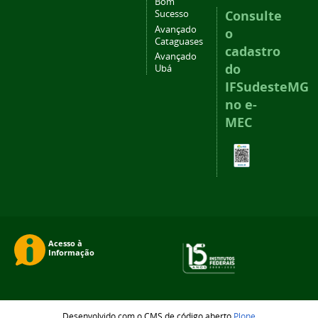
Bom
Consulte
Sucesso
Avançado
o
Cataguases
cadastro
Avançado
do
Ubá
IFSudesteMG
no e-
MEC
Desenvolvido com o CMS de código aberto
Plone