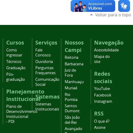
Voltar para o topo
Cursos
Serviços
Nossos
Navegação
Campi
Como
Fale
Acessibilidade
ingressar
Conosco
Mapa do
Reitoria
Técnicos
Ouvidoria
site
Barbacena
Graduação
Perguntas
Juiz de
Redes
Frequentes
Pós-
Fora
graduação
Comunicação
sociais
Manhuaçu
Social
Muriaé
YouTube
Planejamento
Rio
Facebook
Sistemas
Institucional
Pomba
Instagram
Sistemas
Santos
Plano de
Institucionais
Dumont
Desenvolvimento
RSS
Institucional
São João
O que é?
- PDI
del-Rei
Assine
Avançado