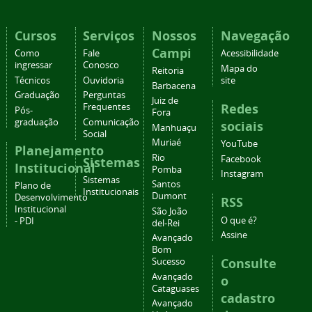
Cursos
Serviços
Nossos
Navegação
Campi
Como
Fale
Acessibilidade
ingressar
Conosco
Mapa do
Reitoria
Técnicos
Ouvidoria
site
Barbacena
Graduação
Perguntas
Juiz de
Redes
Frequentes
Pós-
Fora
graduação
Comunicação
sociais
Manhuaçu
Social
Muriaé
YouTube
Planejamento
Rio
Facebook
Sistemas
Institucional
Pomba
Instagram
Sistemas
Santos
Plano de
Institucionais
Dumont
Desenvolvimento
RSS
Institucional
São João
O que é?
- PDI
del-Rei
Assine
Avançado
Bom
Consulte
Sucesso
Avançado
o
Cataguases
cadastro
Avançado