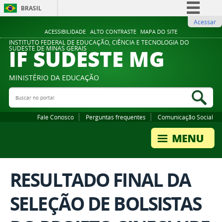
BRASIL
Acessar
Simplifique!
ACESSIBILIDADE
ALTO CONTRASTE
MAPA DO SITE
Comunica BR
INSTITUTO FEDERAL DE EDUCAÇÃO, CIÊNCIA E TECNOLOGIA DO
IF SUDESTE MG
SUDESTE DE MINAS GERAIS
Participe
Acesso à informação
MINISTÉRIO DA EDUCAÇÃO
Legislação
Buscar no portal
Bus
Canais
Fale Conosco
Perguntas frequentes
Comunicação Social
RESULTADO FINAL DA
SELEÇÃO DE BOLSISTAS