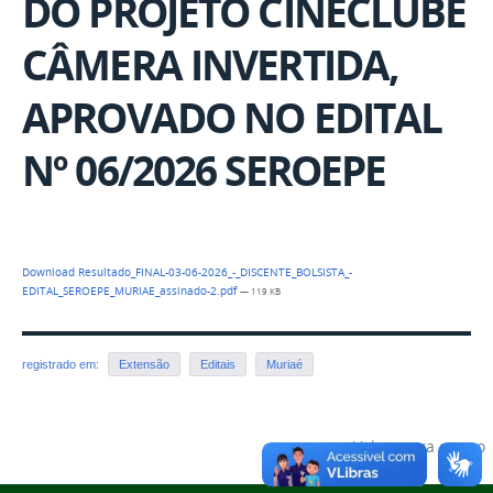
DO PROJETO CINECLUBE
CÂMERA INVERTIDA,
APROVADO NO EDITAL
Nº 06/2026 SEROEPE
Download Resultado_FINAL-03-06-2026_-_DISCENTE_BOLSISTA_-
EDITAL_SEROEPE_MURIAE_assinado-2.pdf
— 119 KB
registrado em:
Extensão
Editais
Muriaé
Voltar para o topo