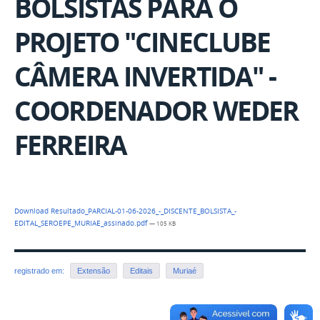
BOLSISTAS PARA O
PROJETO "CINECLUBE
CÂMERA INVERTIDA" -
COORDENADOR WEDER
FERREIRA
Download Resultado_PARCIAL-01-06-2026_-_DISCENTE_BOLSISTA_-
EDITAL_SEROEPE_MURIAE_assinado.pdf
— 105 KB
registrado em:
Extensão
Editais
Muriaé