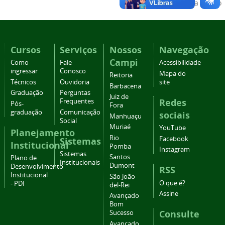
Voltar para o topo
Cursos
Serviços
Nossos
Navegação
Campi
Como
Fale
Acessibilidade
ingressar
Conosco
Mapa do
Reitoria
Técnicos
Ouvidoria
site
Barbacena
Graduação
Perguntas
Juiz de
Redes
Frequentes
Pós-
Fora
graduação
Comunicação
sociais
Manhuaçu
Social
Muriaé
YouTube
Planejamento
Rio
Facebook
Sistemas
Institucional
Pomba
Instagram
Sistemas
Santos
Plano de
Institucionais
Dumont
Desenvolvimento
RSS
Institucional
São João
O que é?
- PDI
del-Rei
Assine
Avançado
Bom
Consulte
Sucesso
Avançado