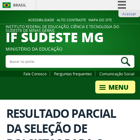
BRASIL
Acessar
Simplifique!
ACESSIBILIDADE
ALTO CONTRASTE
MAPA DO SITE
Comunica BR
INSTITUTO FEDERAL DE EDUCAÇÃO, CIÊNCIA E TECNOLOGIA DO
IF SUDESTE MG
SUDESTE DE MINAS GERAIS
Participe
Acesso à informação
MINISTÉRIO DA EDUCAÇÃO
Legislação
Buscar no portal
Bus
Canais
Fale Conosco
Perguntas frequentes
Comunicação Social
RESULTADO PARCIAL
DA SELEÇÃO DE