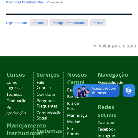
Download Resultado Final.pdf
— 316 KB
registrado em:
Reitoria
Estágio Remunerado
Editais
Voltar para o topo
Cursos
Serviços
Nossos
Navegação
Campi
Como
Fale
Acessibilidade
ingressar
Conosco
Mapa do
Reitoria
Técnicos
Ouvidoria
site
Barbacena
Graduação
Perguntas
Juiz de
Redes
Frequentes
Pós-
Fora
graduação
Comunicação
sociais
Manhuaçu
Social
Muriaé
YouTube
Planejamento
Rio
Facebook
Sistemas
Institucional
Pomba
Instagram