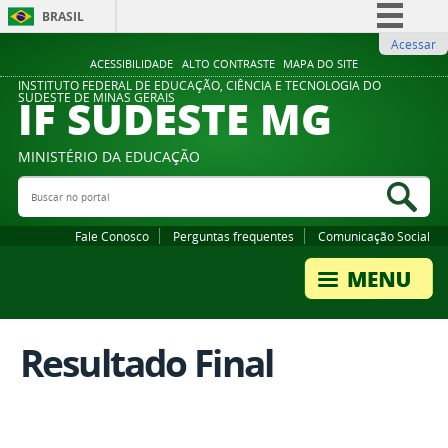
BRASIL
Acessar
Simplifique!
ACESSIBILIDADE
ALTO CONTRASTE
MAPA DO SITE
Comunica BR
INSTITUTO FEDERAL DE EDUCAÇÃO, CIÊNCIA E TECNOLOGIA DO
IF SUDESTE MG
SUDESTE DE MINAS GERAIS
Participe
Acesso à informação
MINISTÉRIO DA EDUCAÇÃO
Legislação
Buscar no portal
Bus
Canais
Fale Conosco
Perguntas frequentes
Comunicação Social
Resultado Final