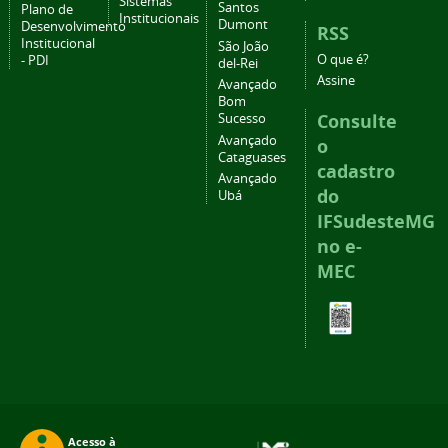
Sistemas
Santos
Plano de
Institucionais
Dumont
Desenvolvimento
RSS
Institucional
São João
O que é?
- PDI
del-Rei
Assine
Avançado
Bom
Consulte
Sucesso
Avançado
o
Cataguases
cadastro
Avançado
do
Ubá
IFSudesteMG
no e-
MEC