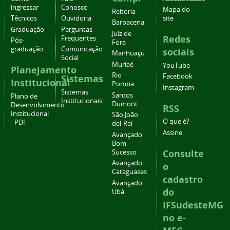
ingressar
Conosco
Mapa do
Reitoria
Técnicos
Ouvidoria
site
Barbacena
Graduação
Perguntas
Juiz de
Redes
Frequentes
Pós-
Fora
graduação
Comunicação
sociais
Manhuaçu
Social
Muriaé
YouTube
Planejamento
Rio
Facebook
Sistemas
Institucional
Pomba
Instagram
Sistemas
Santos
Plano de
Institucionais
Dumont
Desenvolvimento
RSS
Institucional
São João
O que é?
- PDI
del-Rei
Assine
Avançado
Bom
Consulte
Sucesso
Avançado
o
Cataguases
cadastro
Avançado
do
Ubá
IFSudesteMG
no e-