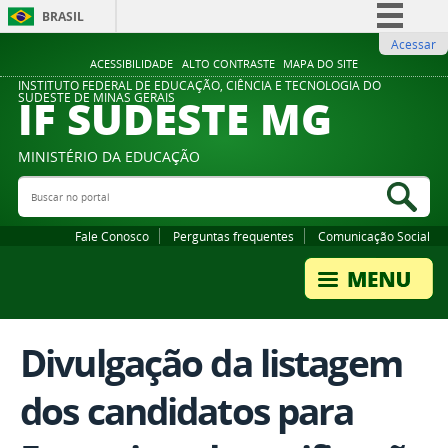
BRASIL
Acessar
Simplifique!
ACESSIBILIDADE
ALTO CONTRASTE
MAPA DO SITE
Comunica BR
INSTITUTO FEDERAL DE EDUCAÇÃO, CIÊNCIA E TECNOLOGIA DO
IF SUDESTE MG
SUDESTE DE MINAS GERAIS
Participe
Acesso à informação
MINISTÉRIO DA EDUCAÇÃO
Legislação
Buscar no portal
Bus
Canais
Fale Conosco
Perguntas frequentes
Comunicação Social
Divulgação da listagem
dos candidatos para