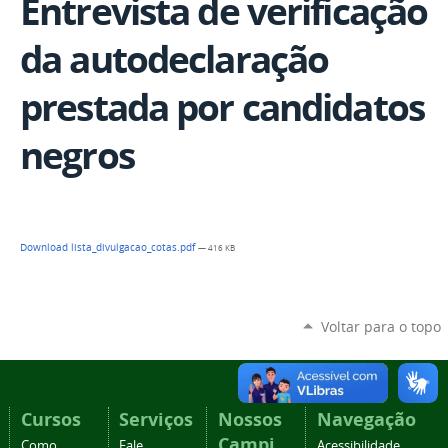
Entrevista de verificação
da autodeclaração
prestada por candidatos
negros
Download lista_divulgacao_cotas.pdf
— 416 KB
Voltar para o topo
Cursos
Serviços
Nossos
Navegação
Campi
Como
Fale
Acessibilidade