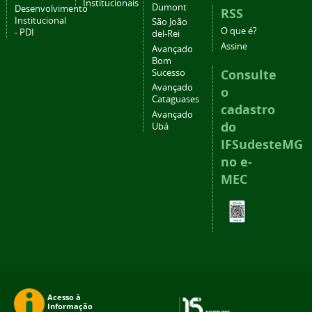
Institucionais
Dumont
Desenvolvimento
RSS
Institucional
São João
O que é?
- PDI
del-Rei
Assine
Avançado
Bom
Consulte
Sucesso
Avançado
o
Cataguases
cadastro
Avançado
do
Ubá
IFSudesteMG
no e-
MEC