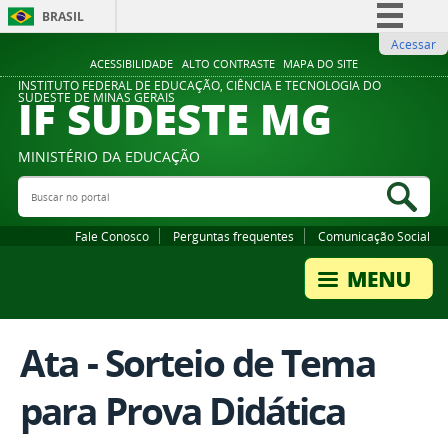
BRASIL
Acessar
Simplifique!
ACESSIBILIDADE
ALTO CONTRASTE
MAPA DO SITE
Comunica BR
INSTITUTO FEDERAL DE EDUCAÇÃO, CIÊNCIA E TECNOLOGIA DO
IF SUDESTE MG
SUDESTE DE MINAS GERAIS
Participe
Acesso à informação
MINISTÉRIO DA EDUCAÇÃO
Legislação
Buscar no portal
Bus
Canais
Fale Conosco
Perguntas frequentes
Comunicação Social
Ata - Sorteio de Tema
para Prova Didática