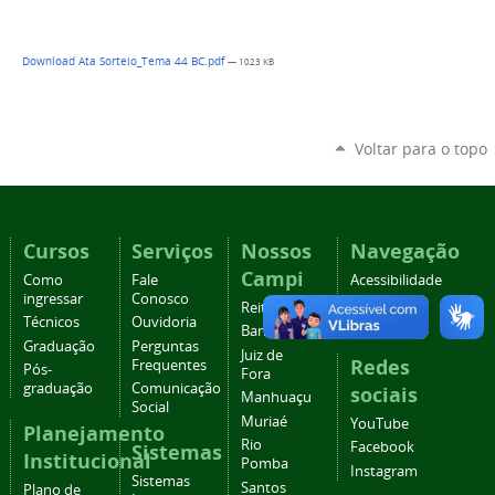
Download Ata Sorteio_Tema 44 BC.pdf
— 1023 KB
Voltar para o topo
Cursos
Serviços
Nossos
Navegação
Campi
Como
Fale
Acessibilidade
ingressar
Conosco
Mapa do
Reitoria
Técnicos
Ouvidoria
site
Barbacena
Graduação
Perguntas
Juiz de
Redes
Frequentes
Pós-
Fora
graduação
Comunicação
sociais
Manhuaçu
Social
Muriaé
YouTube
Planejamento
Rio
Facebook
Sistemas
Institucional
Pomba
Instagram
Sistemas
Santos
Plano de