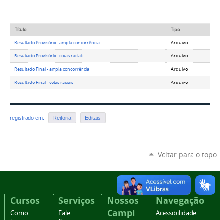
Título
Tipo
Resultado Provisório - ampla concorrência
Arquivo
Resultado Provisório - cotas raciais
Arquivo
Resultado Final - ampla concorrência
Arquivo
Resultado Final - cotas raciais
Arquivo
registrado em:
Reitoria
Editais
Voltar para o topo
Cursos
Serviços
Nossos
Navegação
Campi
Como
Fale
Acessibilidade