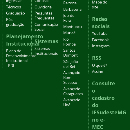
ingressar
Conosco
Mapa do
Reitoria
Técnicos
Ouvidoria
site
Barbacena
Graduação
Perguntas
Juiz de
Redes
Frequentes
Pós-
Fora
graduação
Comunicação
sociais
Manhuaçu
Social
Muriaé
YouTube
Planejamento
Rio
Facebook
Sistemas
Institucional
Pomba
Instagram
Sistemas
Santos
Plano de
Institucionais
Dumont
Desenvolvimento
RSS
Institucional
São João
O que é?
- PDI
del-Rei
Assine
Avançado
Bom
Consulte
Sucesso
Avançado
o
Cataguases
cadastro
Avançado
do
Ubá
IFSudesteMG
no e-
MEC