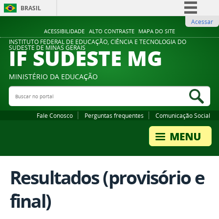
BRASIL
Acessar
Simplifique!
ACESSIBILIDADE
ALTO CONTRASTE
MAPA DO SITE
Comunica BR
INSTITUTO FEDERAL DE EDUCAÇÃO, CIÊNCIA E TECNOLOGIA DO
IF SUDESTE MG
SUDESTE DE MINAS GERAIS
Participe
Acesso à informação
MINISTÉRIO DA EDUCAÇÃO
Legislação
Buscar no portal
Bus
Canais
Fale Conosco
Perguntas frequentes
Comunicação Social
Resultados (provisório e
final)