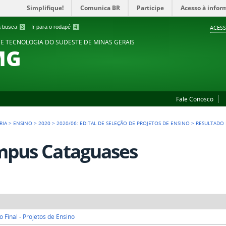
Simplifique!
Comunica BR
Participe
Acesso à infor
 a busca
3
Ir para o rodapé
4
ACESS
 E TECNOLOGIA DO SUDESTE DE MINAS GERAIS
MG
Fale Conosco
RIA
>
ENSINO
>
2020
>
2020/06: EDITAL DE SELEÇÃO DE PROJETOS DE ENSINO
>
RESULTADO 
pus Cataguases
o Final - Projetos de Ensino