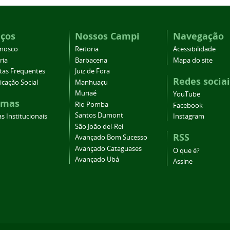
iços
Nossos Campi
Navegação
onosco
Reitoria
Acessibilidade
ria
Barbacena
Mapa do site
tas Frequentes
Juiz de Fora
Redes sociai
cação Social
Manhuaçu
Muriaé
YouTube
emas
Rio Pomba
Facebook
Santos Dumont
s Institucionais
Instagram
São João del-Rei
RSS
Avançado Bom Sucesso
Avançado Cataguases
O que é?
Avançado Ubá
Assine