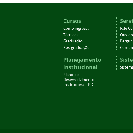
Cursos
Serv
Como ingressar
Fale C
Técnicos
Ouvido
Graduação
Pergun
Pós-graduação
Comuni
Planejamento
Sist
Institucional
Sistema
Plano de
Desenvolvimento
Institucional - PDI