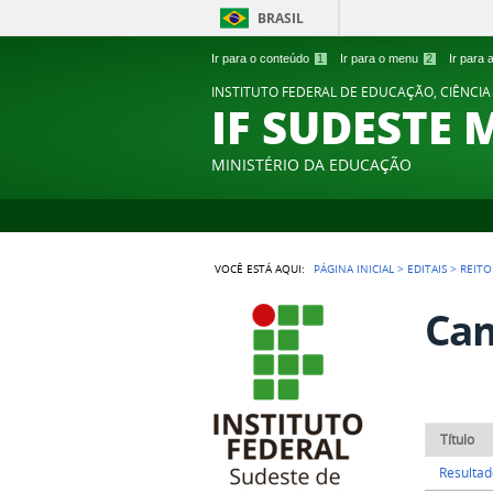
BRASIL
Ir para o conteúdo
1
Ir para o menu
2
Ir para
INSTITUTO FEDERAL DE EDUCAÇÃO, CIÊNCIA
IF SUDESTE 
MINISTÉRIO DA EDUCAÇÃO
VOCÊ ESTÁ AQUI:
PÁGINA INICIAL
>
EDITAIS
>
REITO
Cam
Título
Resultad