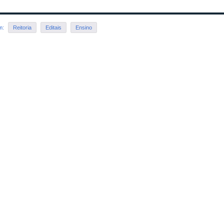
em:
Reitoria
Editais
Ensino