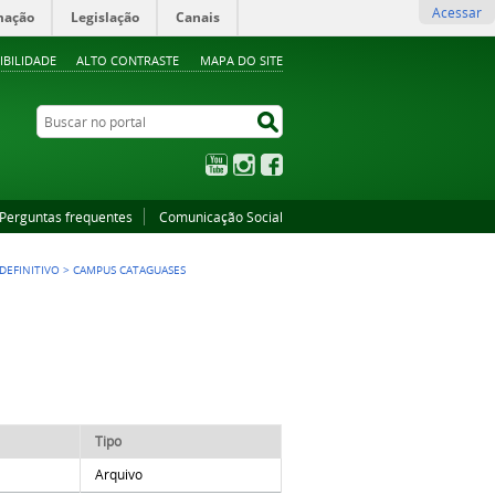
Acessar
mação
Legislação
Canais
IBILIDADE
ALTO CONTRASTE
MAPA DO SITE
Buscar no portal
Buscar no portal
YouTube
Instagram
Facebook
Perguntas frequentes
Comunicação Social
DEFINITIVO
>
CAMPUS CATAGUASES
Tipo
Arquivo