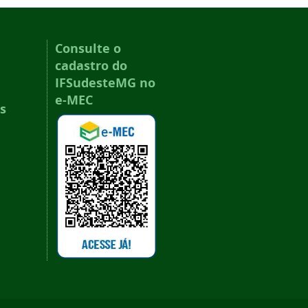
Consulte o
cadastro do
IFSudesteMG no
e-MEC
s