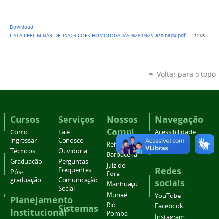
Download
LISTA_PRELIMINAR_DE_INSCRICOES_HOMOLOGADAS_%281%29_assinado.pdf
— 139 KB
Voltar para o topo
Cursos
Serviços
Nossos
Navegação
Campi
Como
Fale
Acessibilidade
ingressar
Conosco
Mapa do
Reitoria
Técnicos
Ouvidoria
site
Barbacena
Graduação
Perguntas
Juiz de
Redes
Frequentes
Pós-
Fora
graduação
Comunicação
sociais
Manhuaçu
Social
Muriaé
YouTube
Planejamento
Rio
Facebook
Sistemas
Institucional
Pomba
Instagram