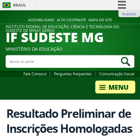
BRASIL
Acessar
Simplifique!
ACESSIBILIDADE
ALTO CONTRASTE
MAPA DO SITE
Comunica BR
INSTITUTO FEDERAL DE EDUCAÇÃO, CIÊNCIA E TECNOLOGIA DO
IF SUDESTE MG
SUDESTE DE MINAS GERAIS
Participe
Acesso à informação
MINISTÉRIO DA EDUCAÇÃO
Legislação
Buscar no portal
Bus
Canais
Fale Conosco
Perguntas frequentes
Comunicação Social
Resultado Preliminar de
Inscrições Homologadas