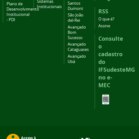
Sistemas
Santos
Plano de
Institucionais
Dumont
Desenvolvimento
RSS
Institucional
São João
O que é?
- PDI
del-Rei
Assine
Avançado
Bom
Consulte
Sucesso
Avançado
o
Cataguases
cadastro
Avançado
do
Ubá
IFSudesteMG
no e-
MEC