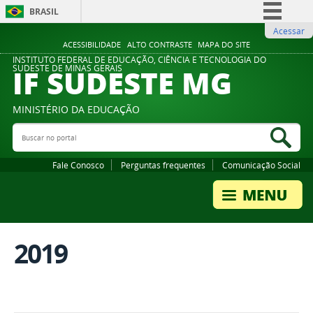
BRASIL
Acessar
Simplifique!
ACESSIBILIDADE
ALTO CONTRASTE
MAPA DO SITE
Comunica BR
INSTITUTO FEDERAL DE EDUCAÇÃO, CIÊNCIA E TECNOLOGIA DO
IF SUDESTE MG
SUDESTE DE MINAS GERAIS
Participe
Acesso à informação
MINISTÉRIO DA EDUCAÇÃO
Legislação
Buscar no portal
Bus
Canais
Fale Conosco
Perguntas frequentes
Comunicação Social
2019