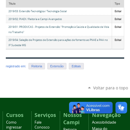
Título
Tipo
2019/03: Extensão Tecnológica / Tecnologia Social
Edital
2019/02: PIAEX / Reitoria e Campi Avançados
Edital
2019/01: PROEX/CAS - Projetos de Extensão "Promoção à Saúde e Qualidade de Vida
Edital
no Trabalho"
2019/04: Seleção de Projetos de Extensão para ações de fomento ao PNAE e PAA no
Edital
IF Sudeste MG
registrado em:
Reitoria
Extensão
Editais
Voltar para o topo
Cursos
Serviços
Nossos
Navegação
Campi
Como
Fale
Acessibilidade
ingressar
Conosco
Mapa do
Reitoria