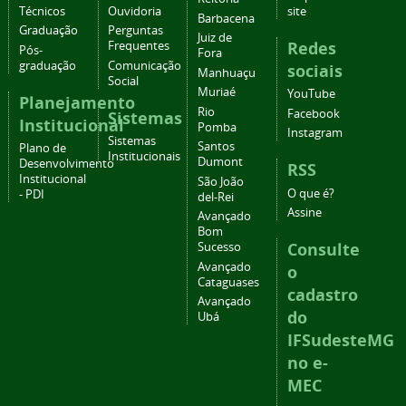
Técnicos
Ouvidoria
site
Barbacena
Graduação
Perguntas
Juiz de
Redes
Frequentes
Pós-
Fora
graduação
Comunicação
sociais
Manhuaçu
Social
Muriaé
YouTube
Planejamento
Rio
Facebook
Sistemas
Institucional
Pomba
Instagram
Sistemas
Santos
Plano de
Institucionais
Dumont
Desenvolvimento
RSS
Institucional
São João
O que é?
- PDI
del-Rei
Assine
Avançado
Bom
Consulte
Sucesso
Avançado
o
Cataguases
cadastro
Avançado
do
Ubá
IFSudesteMG
no e-
MEC