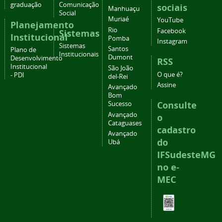
graduação
Comunicação
sociais
Manhuaçu
Social
Muriaé
YouTube
Planejamento
Rio
Facebook
Sistemas
Institucional
Pomba
Instagram
Sistemas
Santos
Plano de
Institucionais
Dumont
Desenvolvimento
RSS
Institucional
São João
O que é?
- PDI
del-Rei
Assine
Avançado
Bom
Consulte
Sucesso
Avançado
o
Cataguases
cadastro
Avançado
do
Ubá
IFSudesteMG
no e-
MEC