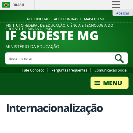
BRASIL
Acessar
Simplifique!
ACESSIBILIDADE
ALTO CONTRASTE
MAPA DO SITE
Comunica BR
INSTITUTO FEDERAL DE EDUCAÇÃO, CIÊNCIA E TECNOLOGIA DO
IF SUDESTE MG
SUDESTE DE MINAS GERAIS
Participe
Acesso à informação
MINISTÉRIO DA EDUCAÇÃO
Legislação
Buscar no portal
Bus
Canais
Fale Conosco
Perguntas frequentes
Comunicação Social
Internacionalização