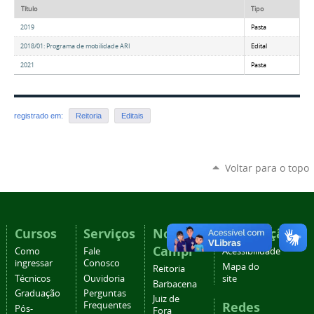
Título
Tipo
2019
Pasta
2018/01: Programa de mobilidade ARI
Edital
2021
Pasta
registrado em:
Reitoria
Editais
Voltar para o topo
Cursos
Serviços
Nossos
Navegação
Campi
Como
Fale
Acessibilidade
ingressar
Conosco
Mapa do
Reitoria
Técnicos
Ouvidoria
site
Barbacena
Graduação
Perguntas
Juiz de
Redes
Frequentes
Pós-
Fora