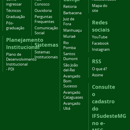
ingressar
Conosco
Mapa do
Reitoria
Técnicos
Ouvidoria
site
Barbacena
Graduação
Perguntas
Juiz de
Redes
Frequentes
Pós-
Fora
graduação
Comunicação
sociais
Manhuaçu
Social
Muriaé
YouTube
Planejamento
Rio
Facebook
Sistemas
Institucional
Pomba
Instagram
Sistemas
Santos
Plano de
Institucionais
Dumont
Desenvolvimento
RSS
Institucional
São João
O que é?
- PDI
del-Rei
Assine
Avançado
Bom
Consulte
Sucesso
Avançado
o
Cataguases
cadastro
Avançado
do
Ubá
IFSudesteMG
no e-