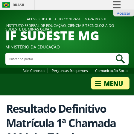
BRASIL
Acessar
Simplifique!
ACESSIBILIDADE
ALTO CONTRASTE
MAPA DO SITE
Comunica BR
INSTITUTO FEDERAL DE EDUCAÇÃO, CIÊNCIA E TECNOLOGIA DO
IF SUDESTE MG
SUDESTE DE MINAS GERAIS
Participe
Acesso à informação
MINISTÉRIO DA EDUCAÇÃO
Legislação
Buscar no portal
Bus
Canais
Fale Conosco
Perguntas frequentes
Comunicação Social
Resultado Definitivo
Matrícula 1ª Chamada