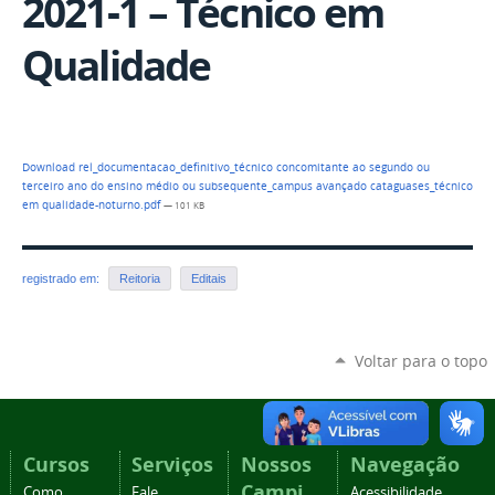
2021-1 – Técnico em
Qualidade
Download rel_documentacao_definitivo_técnico concomitante ao segundo ou
terceiro ano do ensino médio ou subsequente_campus avançado cataguases_técnico
em qualidade-noturno.pdf
— 101 KB
registrado em:
Reitoria
Editais
Voltar para o topo
Cursos
Serviços
Nossos
Navegação
Campi
Como
Fale
Acessibilidade