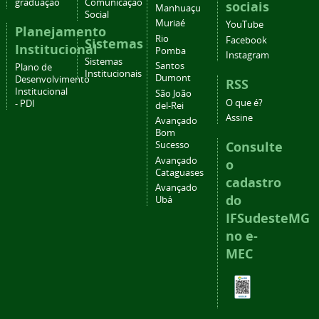
graduação
Comunicação
sociais
Manhuaçu
Social
Muriaé
YouTube
Planejamento
Rio
Facebook
Sistemas
Institucional
Pomba
Instagram
Sistemas
Santos
Plano de
Institucionais
Dumont
Desenvolvimento
RSS
Institucional
São João
O que é?
- PDI
del-Rei
Assine
Avançado
Bom
Consulte
Sucesso
Avançado
o
Cataguases
cadastro
Avançado
do
Ubá
IFSudesteMG
no e-
MEC