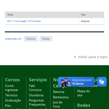
Título
Tipo
2021-1 Convocação - 2ª Chamada
Arquivo
registrado em:
Reitoria
Editais
Voltar para o topo
Cursos
Serviços
Nossos
Navegação
Campi
Como
Fale
Acessibilidade
ingressar
Conosco
Mapa do
Reitoria
Técnicos
Ouvidoria
site
Barbacena
Graduação
Perguntas
Juiz de
Redes
Frequentes
Pós-
Fora