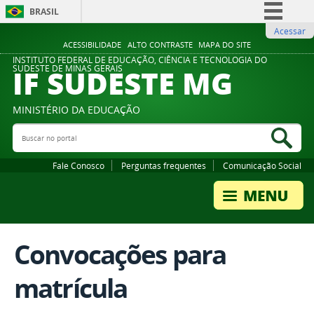
BRASIL
Acessar
Simplifique!
ACESSIBILIDADE
ALTO CONTRASTE
MAPA DO SITE
Comunica BR
INSTITUTO FEDERAL DE EDUCAÇÃO, CIÊNCIA E TECNOLOGIA DO
IF SUDESTE MG
SUDESTE DE MINAS GERAIS
Participe
Acesso à informação
MINISTÉRIO DA EDUCAÇÃO
Legislação
Buscar no portal
Bus
Canais
Fale Conosco
Perguntas frequentes
Comunicação Social
Convocações para
matrícula