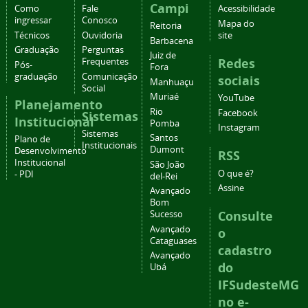
Campi
Como
Fale
Acessibilidade
ingressar
Conosco
Mapa do
Reitoria
Técnicos
Ouvidoria
site
Barbacena
Graduação
Perguntas
Juiz de
Redes
Frequentes
Pós-
Fora
graduação
Comunicação
sociais
Manhuaçu
Social
Muriaé
YouTube
Planejamento
Rio
Facebook
Sistemas
Institucional
Pomba
Instagram
Sistemas
Santos
Plano de
Institucionais
Dumont
Desenvolvimento
RSS
Institucional
São João
O que é?
- PDI
del-Rei
Assine
Avançado
Bom
Consulte
Sucesso
Avançado
o
Cataguases
cadastro
Avançado
do
Ubá
IFSudesteMG
no e-