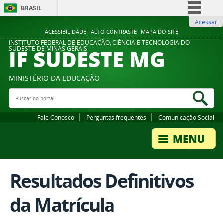
BRASIL
Acessar
Simplifique!
ACESSIBILIDADE
ALTO CONTRASTE
MAPA DO SITE
Comunica BR
INSTITUTO FEDERAL DE EDUCAÇÃO, CIÊNCIA E TECNOLOGIA DO
IF SUDESTE MG
SUDESTE DE MINAS GERAIS
Participe
Acesso à informação
MINISTÉRIO DA EDUCAÇÃO
Legislação
Buscar no portal
Bus
Canais
Fale Conosco
Perguntas frequentes
Comunicação Social
Resultados Definitivos
da Matrícula