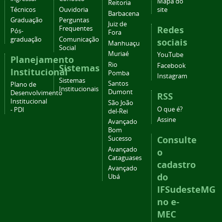
Mapa do
Reitoria
Técnicos
Ouvidoria
site
Barbacena
Graduação
Perguntas
Juiz de
Redes
Frequentes
Pós-
Fora
graduação
Comunicação
sociais
Manhuaçu
Social
Muriaé
YouTube
Planejamento
Rio
Facebook
Sistemas
Institucional
Pomba
Instagram
Sistemas
Santos
Plano de
Institucionais
Dumont
Desenvolvimento
RSS
Institucional
São João
O que é?
- PDI
del-Rei
Assine
Avançado
Bom
Consulte
Sucesso
Avançado
o
Cataguases
cadastro
Avançado
do
Ubá
IFSudesteMG
no e-
MEC