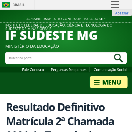
BRASIL
Acessar
Simplifique!
ACESSIBILIDADE
ALTO CONTRASTE
MAPA DO SITE
Comunica BR
INSTITUTO FEDERAL DE EDUCAÇÃO, CIÊNCIA E TECNOLOGIA DO
IF SUDESTE MG
SUDESTE DE MINAS GERAIS
Participe
Acesso à informação
MINISTÉRIO DA EDUCAÇÃO
Legislação
Buscar no portal
Bus
Canais
Fale Conosco
Perguntas frequentes
Comunicação Social
Resultado Definitivo
Matrícula 2ª Chamada