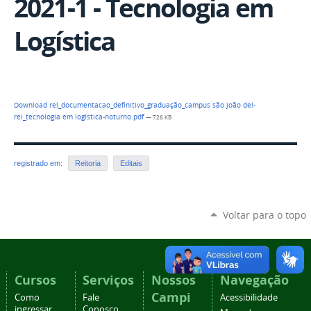
2021-1 - Tecnologia em
Logística
Download rel_documentacao_definitivo_graduação_campus são joão del-
rei_tecnologia em logística-noturno.pdf
— 726 KB
registrado em:
Reitoria
Editais
Voltar para o topo
Cursos
Serviços
Nossos
Navegação
Campi
Como
Fale
Acessibilidade
ingressar
Conosco