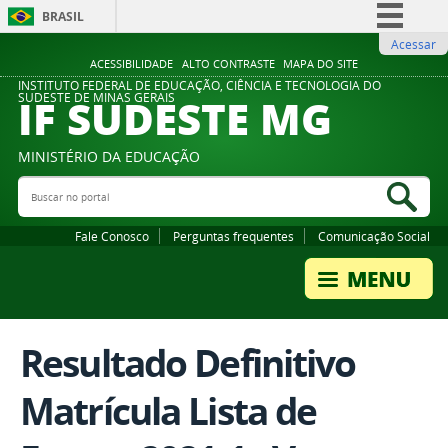
BRASIL
Acessar
Simplifique!
ACESSIBILIDADE
ALTO CONTRASTE
MAPA DO SITE
Comunica BR
INSTITUTO FEDERAL DE EDUCAÇÃO, CIÊNCIA E TECNOLOGIA DO
IF SUDESTE MG
SUDESTE DE MINAS GERAIS
Participe
Acesso à informação
MINISTÉRIO DA EDUCAÇÃO
Legislação
Buscar no portal
Bus
Canais
Fale Conosco
Perguntas frequentes
Comunicação Social
Resultado Definitivo
Matrícula Lista de