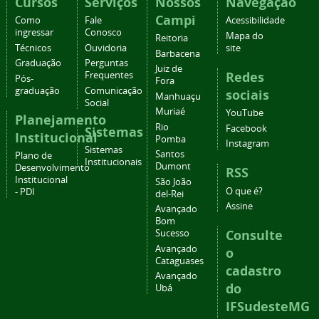
Cursos
Serviços
Nossos
Navegação
Campi
Como
Fale
Acessibilidade
ingressar
Conosco
Mapa do
Reitoria
Técnicos
Ouvidoria
site
Barbacena
Graduação
Perguntas
Juiz de
Redes
Frequentes
Pós-
Fora
graduação
Comunicação
sociais
Manhuaçu
Social
Muriaé
YouTube
Planejamento
Rio
Facebook
Sistemas
Institucional
Pomba
Instagram
Sistemas
Santos
Plano de
Institucionais
Dumont
Desenvolvimento
RSS
Institucional
São João
O que é?
- PDI
del-Rei
Assine
Avançado
Bom
Consulte
Sucesso
Avançado
o
Cataguases
cadastro
Avançado
do
Ubá
IFSudesteMG