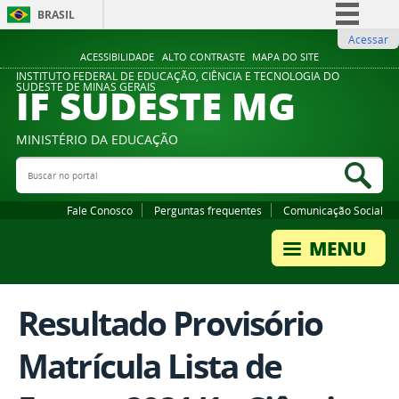
BRASIL
Acessar
Simplifique!
ACESSIBILIDADE
ALTO CONTRASTE
MAPA DO SITE
Comunica BR
INSTITUTO FEDERAL DE EDUCAÇÃO, CIÊNCIA E TECNOLOGIA DO
IF SUDESTE MG
SUDESTE DE MINAS GERAIS
Participe
Acesso à informação
MINISTÉRIO DA EDUCAÇÃO
Legislação
Buscar no portal
Bus
Canais
Fale Conosco
Perguntas frequentes
Comunicação Social
Resultado Provisório
Matrícula Lista de