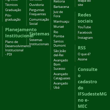
Mapa do
Reitoria
Técnicos
Ouvidoria
site
Barbacena
Graduação
Perguntas
Juiz de
Redes
Frequentes
Pós-
Fora
graduação
Comunicação
sociais
Manhuaçu
Social
Muriaé
YouTube
Planejamento
Rio
Facebook
Sistemas
Institucional
Pomba
Instagram
Sistemas
Santos
Plano de
Institucionais
Dumont
Desenvolvimento
RSS
Institucional
São João
O que é?
- PDI
del-Rei
Assine
Avançado
Bom
Consulte
Sucesso
Avançado
o
Cataguases
cadastro
Avançado
do
Ubá
IFSudesteMG
no e-
MEC