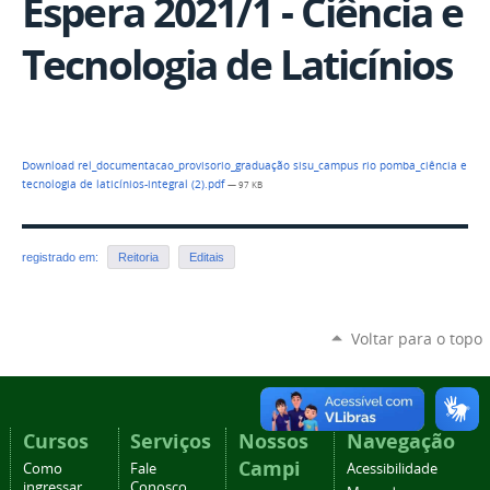
Espera 2021/1 - Ciência e
Tecnologia de Laticínios
Download rel_documentacao_provisorio_graduação sisu_campus rio pomba_ciência e
tecnologia de laticínios-integral (2).pdf
— 97 KB
registrado em:
Reitoria
Editais
Voltar para o topo
Cursos
Serviços
Nossos
Navegação
Campi
Como
Fale
Acessibilidade
ingressar
Conosco