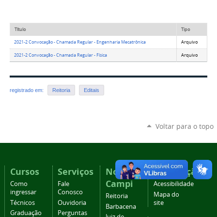
Título
Tipo
2021-2 Convocação - Chamada Regular - Engenharia Mecatrônica
Arquivo
2021-2 Convocação - Chamada Regular - Física
Arquivo
registrado em:
Reitoria
Editais
Voltar para o topo
Cursos
Serviços
Nossos
Navegação
Campi
Como
Fale
Acessibilidade
ingressar
Conosco
Mapa do
Reitoria
Técnicos
Ouvidoria
site
Barbacena
Graduação
Perguntas
Juiz de