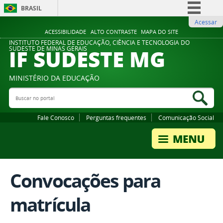
BRASIL
Acessar
Simplifique!
ACESSIBILIDADE
ALTO CONTRASTE
MAPA DO SITE
Comunica BR
INSTITUTO FEDERAL DE EDUCAÇÃO, CIÊNCIA E TECNOLOGIA DO
IF SUDESTE MG
SUDESTE DE MINAS GERAIS
Participe
Acesso à informação
MINISTÉRIO DA EDUCAÇÃO
Legislação
Buscar no portal
Bus
Canais
Fale Conosco
Perguntas frequentes
Comunicação Social
Convocações para
matrícula