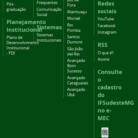
Redes
Frequentes
Pós-
Fora
graduação
Comunicação
sociais
Manhuaçu
Social
Muriaé
YouTube
Planejamento
Rio
Facebook
Sistemas
Institucional
Pomba
Instagram
Sistemas
Santos
Plano de
Institucionais
Dumont
Desenvolvimento
RSS
Institucional
São João
O que é?
- PDI
del-Rei
Assine
Avançado
Bom
Consulte
Sucesso
Avançado
o
Cataguases
cadastro
Avançado
do
Ubá
IFSudesteMG
no e-
MEC