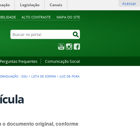
Acessar
mação
Legislação
Canais
IBILIDADE
ALTO CONTRASTE
MAPA DO SITE
Buscar no portal
Buscar no portal
YouTube
Instagram
Facebook
Perguntas frequentes
Comunicação Social
 GRADUAÇÃO - SISU
>
LISTA DE ESPERA
>
JUIZ DE FORA
ícula
om o documento original, conforme