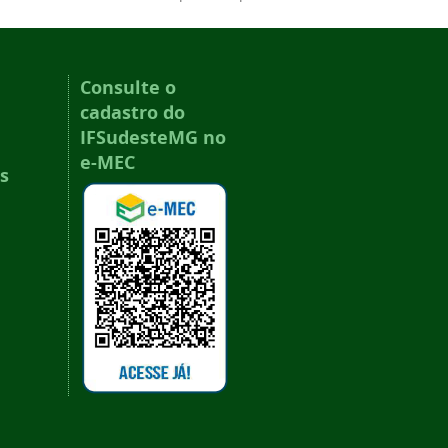
Consulte o
cadastro do
IFSudesteMG no
e-MEC
s