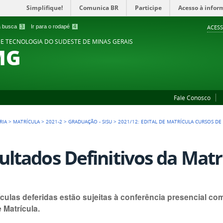
Simplifique!
Comunica BR
Participe
Acesso à infor
 a busca
3
Ir para o rodapé
4
ACESS
 E TECNOLOGIA DO SUDESTE DE MINAS GERAIS
MG
Fale Conosco
RIA
>
MATRÍCULA
>
2021-2
>
GRADUAÇÃO - SISU
>
2021/12: EDITAL DE MATRÍCULA CURSOS DE
ultados Definitivos da Matr
ículas deferidas estão sujeitas à conferência presencial c
e Matrícula.