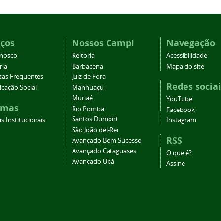
iços
Nossos Campi
Navegação
onosco
Reitoria
Acessibilidade
ria
Barbacena
Mapa do site
tas Frequentes
Juiz de Fora
Redes sociai
cação Social
Manhuaçu
Muriaé
YouTube
emas
Rio Pomba
Facebook
Santos Dumont
s Institucionais
Instagram
São João del-Rei
RSS
Avançado Bom Sucesso
Avançado Cataguases
O que é?
Avançado Ubá
Assine