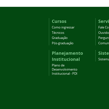
Cursos
Serv
Como ingressar
Fale C
Técnicos
Ouvido
Graduação
Pergun
Pós-graduação
Comuni
Planejamento
Sist
Institucional
Sistema
Plano de
Desenvolvimento
Institucional - PDI