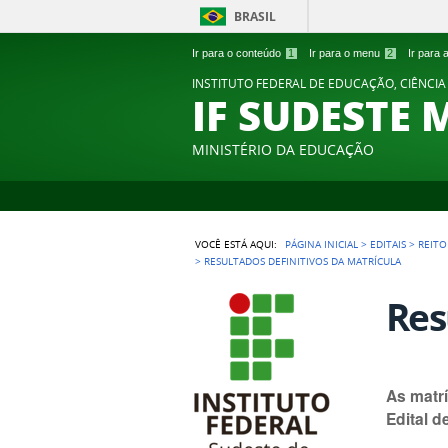
BRASIL
Ir para o conteúdo
1
Ir para o menu
2
Ir para
INSTITUTO FEDERAL DE EDUCAÇÃO, CIÊNCIA
IF SUDESTE 
MINISTÉRIO DA EDUCAÇÃO
VOCÊ ESTÁ AQUI:
PÁGINA INICIAL
>
EDITAIS
>
REITO
>
RESULTADOS DEFINITIVOS DA MATRÍCULA
Res
As matr
Edital d