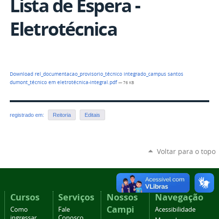
Lista de Espera -
Eletrotécnica
Download rel_documentacao_provisorio_técnico integrado_campus santos
dumont_técnico em eletrotécnica-integral.pdf
— 76 KB
registrado em:
Reitoria
Editais
Voltar para o topo
Cursos
Serviços
Nossos
Navegação
Campi
Como
Fale
Acessibilidade
ingressar
Conosco