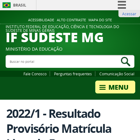
BRASIL
Acessar
Simplifique!
ACESSIBILIDADE
ALTO CONTRASTE
MAPA DO SITE
Comunica BR
INSTITUTO FEDERAL DE EDUCAÇÃO, CIÊNCIA E TECNOLOGIA DO
IF SUDESTE MG
SUDESTE DE MINAS GERAIS
Participe
Acesso à informação
MINISTÉRIO DA EDUCAÇÃO
Legislação
Buscar no portal
Bus
Canais
Fale Conosco
Perguntas frequentes
Comunicação Social
2022/1 - Resultado
Provisório Matrícula