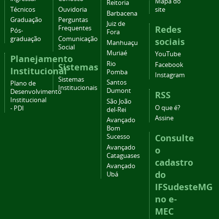
Mapa do
Reitoria
Técnicos
Ouvidoria
site
Barbacena
Graduação
Perguntas
Juiz de
Redes
Frequentes
Pós-
Fora
graduação
Comunicação
sociais
Manhuaçu
Social
Muriaé
YouTube
Planejamento
Rio
Facebook
Sistemas
Institucional
Pomba
Instagram
Sistemas
Santos
Plano de
Institucionais
Dumont
Desenvolvimento
RSS
Institucional
São João
O que é?
- PDI
del-Rei
Assine
Avançado
Bom
Consulte
Sucesso
Avançado
o
Cataguases
cadastro
Avançado
do
Ubá
IFSudesteMG
no e-
MEC