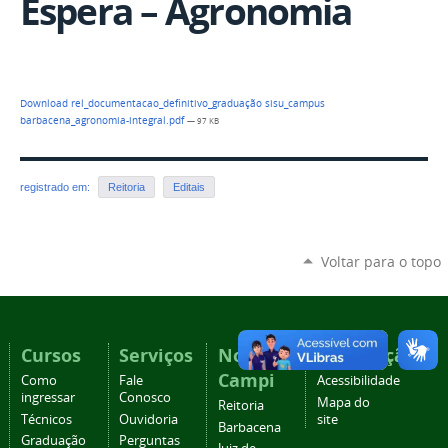
Espera – Agronomia
Download rel_documentacao_definitivo_graduação sisu_campus
barbacena_agronomia-integral.pdf
— 97 KB
registrado em:
Reitoria
Editais
Voltar para o topo
Cursos
Serviços
Nossos
Navegação
Campi
Como
Fale
Acessibilidade
ingressar
Conosco
Mapa do
Reitoria
Técnicos
Ouvidoria
site
Barbacena
Graduação
Perguntas