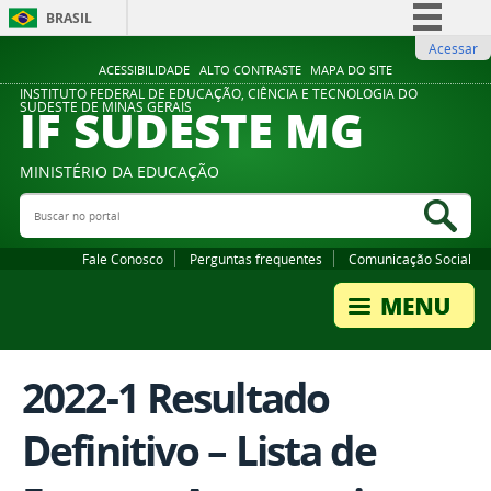
BRASIL
Acessar
Simplifique!
ACESSIBILIDADE
ALTO CONTRASTE
MAPA DO SITE
Comunica BR
INSTITUTO FEDERAL DE EDUCAÇÃO, CIÊNCIA E TECNOLOGIA DO
IF SUDESTE MG
SUDESTE DE MINAS GERAIS
Participe
Acesso à informação
MINISTÉRIO DA EDUCAÇÃO
Legislação
Buscar no portal
Bus
Canais
Fale Conosco
Perguntas frequentes
Comunicação Social
2022-1 Resultado
Definitivo – Lista de