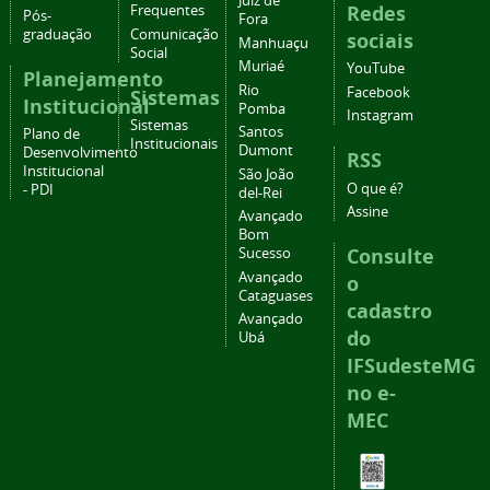
Juiz de
Redes
Frequentes
Pós-
Fora
graduação
Comunicação
sociais
Manhuaçu
Social
Muriaé
YouTube
Planejamento
Rio
Facebook
Sistemas
Institucional
Pomba
Instagram
Sistemas
Santos
Plano de
Institucionais
Dumont
Desenvolvimento
RSS
Institucional
São João
O que é?
- PDI
del-Rei
Assine
Avançado
Bom
Consulte
Sucesso
Avançado
o
Cataguases
cadastro
Avançado
do
Ubá
IFSudesteMG
no e-
MEC