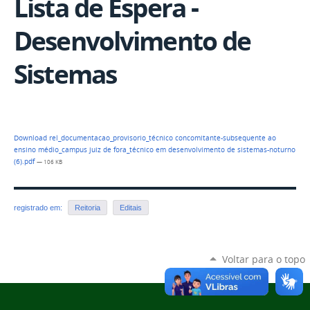
Lista de Espera -
Desenvolvimento de
Sistemas
Download rel_documentacao_provisorio_técnico concomitante-subsequente ao
ensino médio_campus juiz de fora_técnico em desenvolvimento de sistemas-noturno
(6).pdf
— 106 KB
registrado em:
Reitoria
Editais
Voltar para o topo