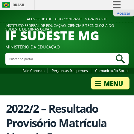
BRASIL
Acessar
Simplifique!
ACESSIBILIDADE
ALTO CONTRASTE
MAPA DO SITE
Comunica BR
INSTITUTO FEDERAL DE EDUCAÇÃO, CIÊNCIA E TECNOLOGIA DO
IF SUDESTE MG
SUDESTE DE MINAS GERAIS
Participe
Acesso à informação
MINISTÉRIO DA EDUCAÇÃO
Legislação
Buscar no portal
Bus
Canais
Fale Conosco
Perguntas frequentes
Comunicação Social
2022/2 – Resultado
Provisório Matrícula