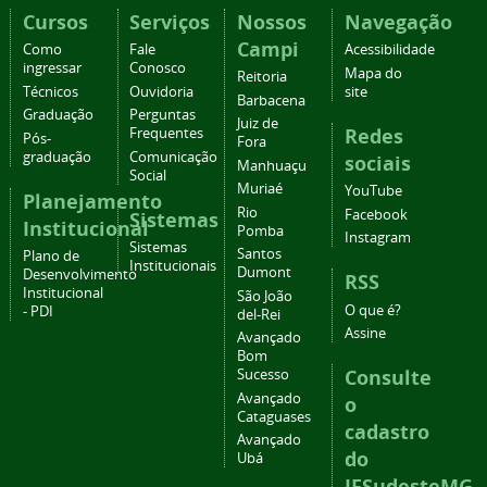
Cursos
Serviços
Nossos
Navegação
Campi
Como
Fale
Acessibilidade
ingressar
Conosco
Mapa do
Reitoria
Técnicos
Ouvidoria
site
Barbacena
Graduação
Perguntas
Juiz de
Redes
Frequentes
Pós-
Fora
graduação
Comunicação
sociais
Manhuaçu
Social
Muriaé
YouTube
Planejamento
Rio
Facebook
Sistemas
Institucional
Pomba
Instagram
Sistemas
Santos
Plano de
Institucionais
Dumont
Desenvolvimento
RSS
Institucional
São João
O que é?
- PDI
del-Rei
Assine
Avançado
Bom
Consulte
Sucesso
Avançado
o
Cataguases
cadastro
Avançado
do
Ubá
IFSudesteMG