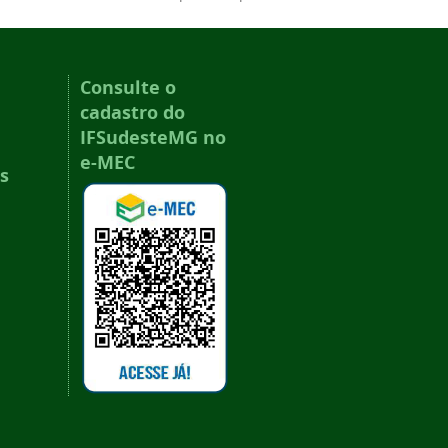
Consulte o
cadastro do
IFSudesteMG no
e-MEC
s