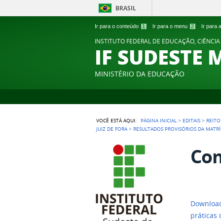
BRASIL
Ir para o conteúdo
1
Ir para o menu
2
Ir para
INSTITUTO FEDERAL DE EDUCAÇÃO, CIÊNCIA
IF SUDESTE 
MINISTÉRIO DA EDUCAÇÃO
VOCÊ ESTÁ AQUI:
PÁGINA INICIAL
>
EDITAIS
>
REITO
JUIZ DE FORA
>
RESULTADOS PROVISÓRIOS DA MATR
Com
Download
práticas