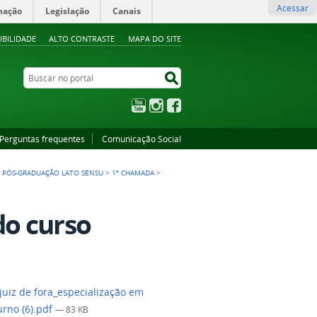
Acessar
mação
Legislação
Canais
IBILIDADE
ALTO CONTRASTE
MAPA DO SITE
Buscar no portal
Buscar no portal
YouTube
Instagram
Facebook
Perguntas frequentes
Comunicação Social
E PÓS-GRADUAÇÃO LATO SENSU
>
1ª CHAMADA
>
do curso
uiz de fora_especialização em
urno (6).pdf
— 83 KB