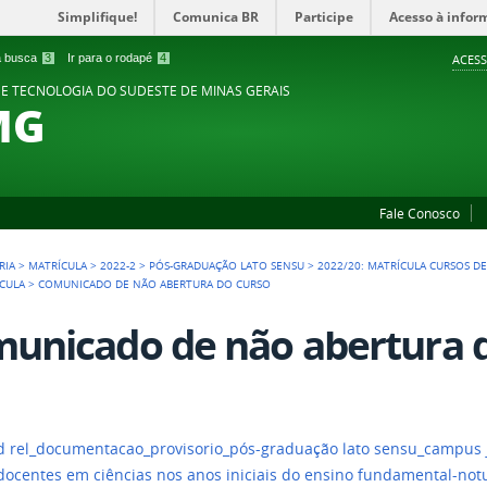
Simplifique!
Comunica BR
Participe
Acesso à infor
 a busca
3
Ir para o rodapé
4
ACESS
 E TECNOLOGIA DO SUDESTE DE MINAS GERAIS
MG
Fale Conosco
RIA
>
MATRÍCULA
>
2022-2
>
PÓS-GRADUAÇÃO LATO SENSU
>
2022/20: MATRÍCULA CURSOS D
ÍCULA
>
COMUNICADO DE NÃO ABERTURA DO CURSO
unicado de não abertura 
 rel_documentacao_provisorio_pós-graduação lato sensu_campus j
 docentes em ciências nos anos iniciais do ensino fundamental-not