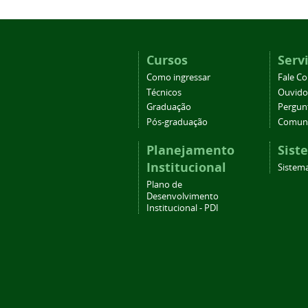
Cursos
Serv
Como ingressar
Fale C
Técnicos
Ouvido
Graduação
Pergun
Pós-graduação
Comuni
Planejamento
Sist
Institucional
Sistema
Plano de
Desenvolvimento
Institucional - PDI