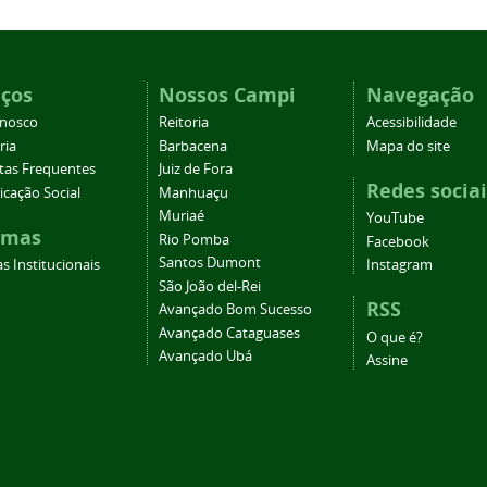
iços
Nossos Campi
Navegação
onosco
Reitoria
Acessibilidade
ria
Barbacena
Mapa do site
tas Frequentes
Juiz de Fora
Redes sociai
cação Social
Manhuaçu
Muriaé
YouTube
emas
Rio Pomba
Facebook
Santos Dumont
s Institucionais
Instagram
São João del-Rei
RSS
Avançado Bom Sucesso
Avançado Cataguases
O que é?
Avançado Ubá
Assine