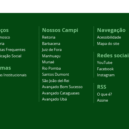
iços
Nossos Campi
Navegação
onosco
Reitoria
Acessibilidade
ria
Barbacena
Mapa do site
tas Frequentes
Juiz de Fora
Redes sociai
cação Social
Manhuaçu
Muriaé
YouTube
emas
Rio Pomba
Facebook
Santos Dumont
s Institucionais
Instagram
São João del-Rei
RSS
Avançado Bom Sucesso
Avançado Cataguases
O que é?
Avançado Ubá
Assine