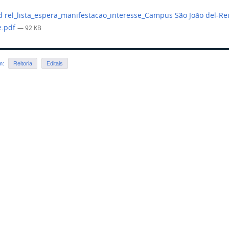
 rel_lista_espera_manifestacao_interesse_Campus São João del-Re
e.pdf
— 92 KB
em:
Reitoria
Editais