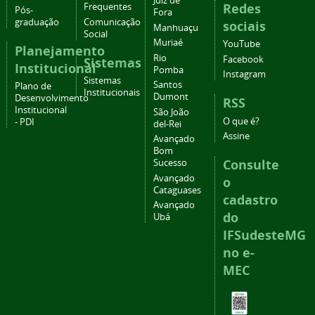
Juiz de
Redes
Frequentes
Pós-
Fora
graduação
Comunicação
sociais
Manhuaçu
Social
Muriaé
YouTube
Planejamento
Rio
Facebook
Sistemas
Institucional
Pomba
Instagram
Sistemas
Santos
Plano de
Institucionais
Dumont
Desenvolvimento
RSS
Institucional
São João
O que é?
- PDI
del-Rei
Assine
Avançado
Bom
Consulte
Sucesso
Avançado
o
Cataguases
cadastro
Avançado
do
Ubá
IFSudesteMG
no e-
MEC