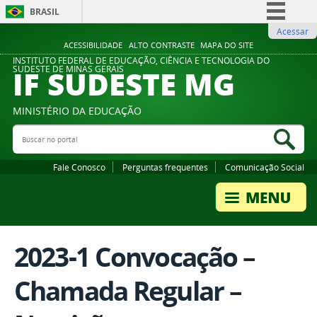
BRASIL
Acessar
Simplifique!
ACESSIBILIDADE
ALTO CONTRASTE
MAPA DO SITE
Comunica BR
INSTITUTO FEDERAL DE EDUCAÇÃO, CIÊNCIA E TECNOLOGIA DO
IF SUDESTE MG
SUDESTE DE MINAS GERAIS
Participe
Acesso à informação
MINISTÉRIO DA EDUCAÇÃO
Legislação
Buscar no portal
Bus
Canais
Fale Conosco
Perguntas frequentes
Comunicação Social
2023-1 Convocação –
Chamada Regular –