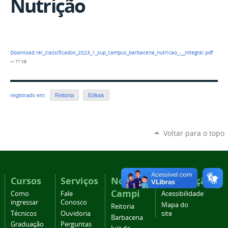
Nutrição
Download rel_classificados_2023_1_sup_campus_barbacena_nutricao_-__integral.pdf
— 77 KB
registrado em:
Reitoria
Editais
Voltar para o topo
Cursos
Serviços
Nossos
Navegação
Campi
Como
Fale
Acessibilidade
ingressar
Conosco
Mapa do
Reitoria
Técnicos
Ouvidoria
site
Barbacena
Graduação
Perguntas