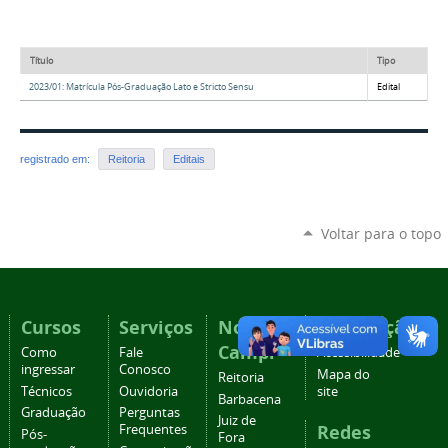
Título
Tipo
2023/01: Matrícula Pós-Graduação Lato e Stricto Sensu
Edital
registrado em:
Reitoria
Editais
Voltar para o topo
Cursos
Serviços
Nossos
Navegação
Campi
Como
Fale
Acessibilidade
ingressar
Conosco
Mapa do
Reitoria
Técnicos
Ouvidoria
site
Barbacena
Graduação
Perguntas
Juiz de
Redes
Frequentes
Pós-
Fora