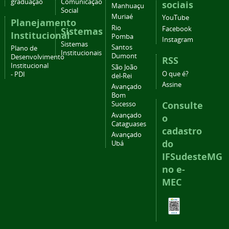
graduação
Comunicação
sociais
Manhuaçu
Social
Muriaé
YouTube
Planejamento
Rio
Facebook
Sistemas
Institucional
Pomba
Instagram
Sistemas
Santos
Plano de
Institucionais
Dumont
Desenvolvimento
RSS
Institucional
São João
O que é?
- PDI
del-Rei
Assine
Avançado
Bom
Consulte
Sucesso
Avançado
o
Cataguases
cadastro
Avançado
do
Ubá
IFSudesteMG
no e-
MEC