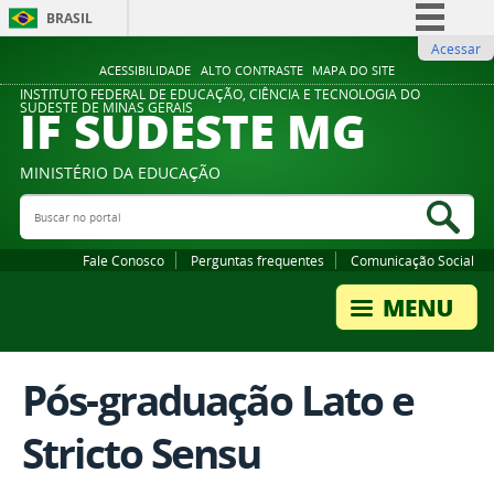
BRASIL
Acessar
Simplifique!
ACESSIBILIDADE
ALTO CONTRASTE
MAPA DO SITE
Comunica BR
INSTITUTO FEDERAL DE EDUCAÇÃO, CIÊNCIA E TECNOLOGIA DO
IF SUDESTE MG
SUDESTE DE MINAS GERAIS
Participe
Acesso à informação
MINISTÉRIO DA EDUCAÇÃO
Legislação
Buscar no portal
Bus
Canais
Fale Conosco
Perguntas frequentes
Comunicação Social
Pós-graduação Lato e
Stricto Sensu