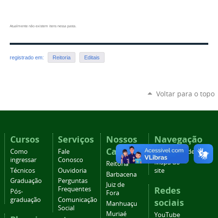
Atualmente não existem itens nessa pasta.
registrado em:
Reitoria
Editais
Voltar para o topo
Cursos
Serviços
Nossos
Navegação
Campi
Como
Fale
Acessibilidade
ingressar
Conosco
Mapa do
Reitoria
Técnicos
Ouvidoria
site
Barbacena
Graduação
Perguntas
Juiz de
Redes
Frequentes
Pós-
Fora
graduação
Comunicação
sociais
Manhuaçu
Social
Muriaé
YouTube