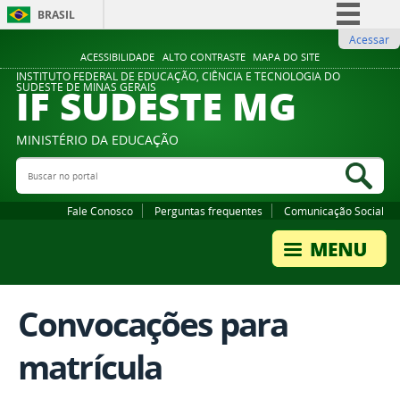
BRASIL
Acessar
Simplifique!
ACESSIBILIDADE
ALTO CONTRASTE
MAPA DO SITE
Comunica BR
INSTITUTO FEDERAL DE EDUCAÇÃO, CIÊNCIA E TECNOLOGIA DO
IF SUDESTE MG
SUDESTE DE MINAS GERAIS
Participe
Acesso à informação
MINISTÉRIO DA EDUCAÇÃO
Legislação
Buscar no portal
Bus
Canais
Fale Conosco
Perguntas frequentes
Comunicação Social
Convocações para
matrícula