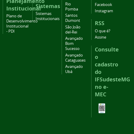
Planejamento
Rio
Facebook
Sistemas
Institucional
Pomba
Instagram
Sistemas
Santos
Plano de
Institucionais
Dumont
Desenvolvimento
RSS
Institucional
São João
O que é?
- PDI
del-Rei
Assine
Avançado
Bom
Consulte
Sucesso
Avançado
o
Cataguases
cadastro
Avançado
do
Ubá
IFSudesteMG
no e-
MEC