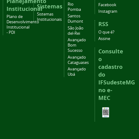
Planejamento
Rio
Facebook
Sistemas
Institucional
Pomba
Instagram
Sistemas
Santos
Plano de
Institucionais
Dumont
Desenvolvimento
RSS
Institucional
São João
O que é?
- PDI
del-Rei
Assine
Avançado
Bom
Consulte
Sucesso
Avançado
o
Cataguases
cadastro
Avançado
do
Ubá
IFSudesteMG
no e-
MEC