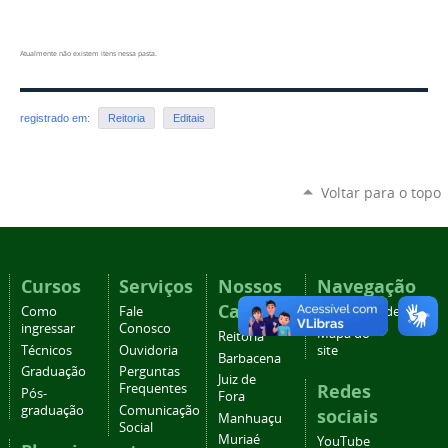
Atualmente não existem itens nessa pasta.
registrado em:
Reitoria
Editais
Voltar para o topo
Cursos
Serviços
Nossos
Navegação
Campi
Como
Fale
Acessibilidade
ingressar
Conosco
Mapa do
Reitoria
Técnicos
Ouvidoria
site
Barbacena
Graduação
Perguntas
Juiz de
Redes
Frequentes
Pós-
Fora
graduação
Comunicação
sociais
Manhuaçu
Social
Muriaé
YouTube