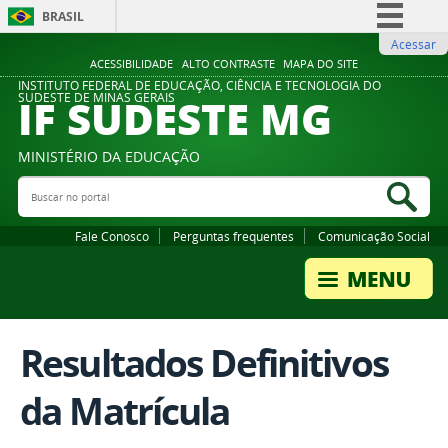
BRASIL
Acessar
Simplifique!
ACESSIBILIDADE
ALTO CONTRASTE
MAPA DO SITE
Comunica BR
INSTITUTO FEDERAL DE EDUCAÇÃO, CIÊNCIA E TECNOLOGIA DO
IF SUDESTE MG
SUDESTE DE MINAS GERAIS
Participe
Acesso à informação
MINISTÉRIO DA EDUCAÇÃO
Legislação
Buscar no portal
Bus
Canais
Fale Conosco
Perguntas frequentes
Comunicação Social
Resultados Definitivos
da Matrícula