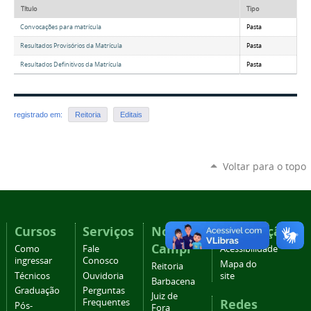
Título
Tipo
Convocações para matrícula
Pasta
Resultados Provisórios da Matrícula
Pasta
Resultados Definitivos da Matrícula
Pasta
registrado em:
Reitoria
Editais
Voltar para o topo
Cursos
Serviços
Nossos
Navegação
Campi
Como
Fale
Acessibilidade
ingressar
Conosco
Mapa do
Reitoria
Técnicos
Ouvidoria
site
Barbacena
Graduação
Perguntas
Juiz de
Redes
Frequentes
Pós-
Fora