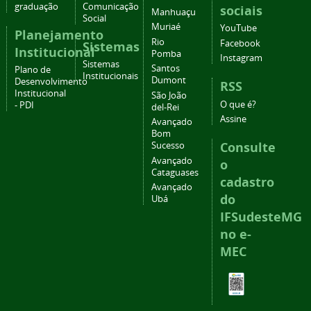
graduação
Comunicação
sociais
Manhuaçu
Social
Muriaé
YouTube
Planejamento
Rio
Facebook
Sistemas
Institucional
Pomba
Instagram
Sistemas
Santos
Plano de
Institucionais
Dumont
Desenvolvimento
RSS
Institucional
São João
O que é?
- PDI
del-Rei
Assine
Avançado
Bom
Consulte
Sucesso
Avançado
o
Cataguases
cadastro
Avançado
do
Ubá
IFSudesteMG
no e-
MEC