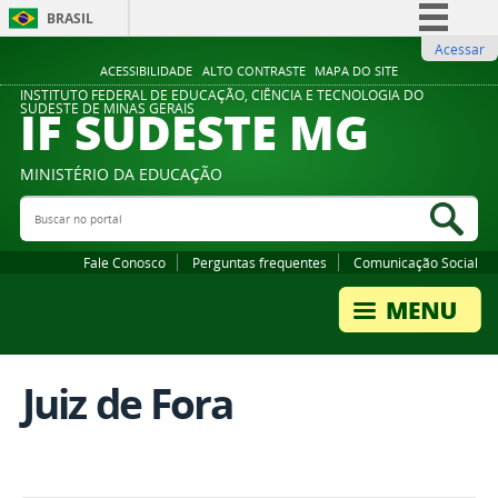
BRASIL
Acessar
Simplifique!
ACESSIBILIDADE
ALTO CONTRASTE
MAPA DO SITE
Comunica BR
INSTITUTO FEDERAL DE EDUCAÇÃO, CIÊNCIA E TECNOLOGIA DO
IF SUDESTE MG
SUDESTE DE MINAS GERAIS
Participe
Acesso à informação
MINISTÉRIO DA EDUCAÇÃO
Legislação
Buscar no portal
Bus
Canais
Fale Conosco
Perguntas frequentes
Comunicação Social
Juiz de Fora