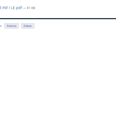
 INF I LE.pdf
— 91 KB
em:
Reitoria
Editais