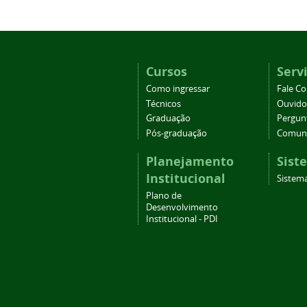
Cursos
Serv
Como ingressar
Fale C
Técnicos
Ouvido
Graduação
Pergun
Pós-graduação
Comuni
Planejamento
Sist
Institucional
Sistema
Plano de
Desenvolvimento
Institucional - PDI