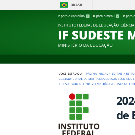
BRASIL
Ir para o conteúdo
1
Ir para o menu
2
Ir para
INSTITUTO FEDERAL DE EDUCAÇÃO, CIÊNCIA
IF SUDESTE 
MINISTÉRIO DA EDUCAÇÃO
VOCÊ ESTÁ AQUI:
PÁGINA INICIAL
>
EDITAIS
>
REITO
2023/40: EDITAL DE MATRÍCULA CURSOS TÉCNICOS 
1 RESULTADO DEFINITIVO MATRÍCULA - LISTA DE ESP
202
de 