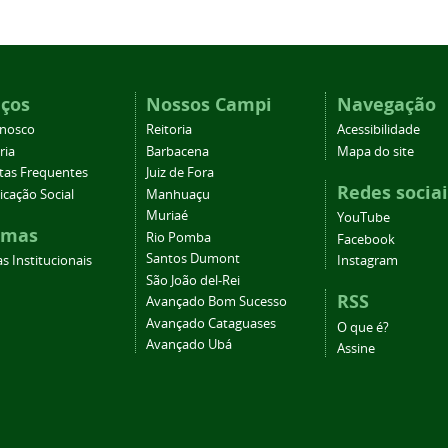
iços
Nossos Campi
Navegação
onosco
Reitoria
Acessibilidade
ria
Barbacena
Mapa do site
tas Frequentes
Juiz de Fora
Redes sociai
cação Social
Manhuaçu
Muriaé
YouTube
emas
Rio Pomba
Facebook
Santos Dumont
s Institucionais
Instagram
São João del-Rei
RSS
Avançado Bom Sucesso
Avançado Cataguases
O que é?
Avançado Ubá
Assine