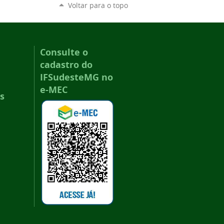
Voltar para o topo
Consulte o
cadastro do
IFSudesteMG no
e-MEC
s