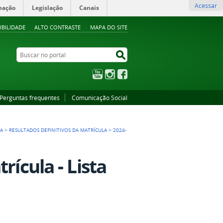
Acessar
mação
Legislação
Canais
IBILIDADE
ALTO CONTRASTE
MAPA DO SITE
Buscar no portal
Buscar no portal
YouTube
Instagram
Facebook
Perguntas frequentes
Comunicação Social
>
A
>
RESULTADOS DEFINITIVOS DA MATRÍCULA
>
2024-
rícula - Lista