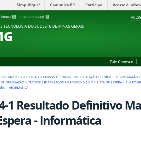
Simplifique!
Comunica BR
Participe
Acesso à infor
 a busca
3
Ir para o rodapé
4
ACESS
 E TECNOLOGIA DO SUDESTE DE MINAS GERAIS
MG
Fale Conosco
RIA
>
MATRÍCULA
>
2024-1
>
CURSOS TÉCNICOS, ESPECIALIZAÇÃO TÉCNICA E DE GRADUAÇÃO
E DE GRADUAÇÃO
>
TÉCNICOS INTEGRADOS AO ENSINO MÉDIO
>
LISTA DE ESPERA
>
RIO POMB
ERA - INFORMÁTICA
4-1 Resultado Definitivo Mat
Espera - Informática