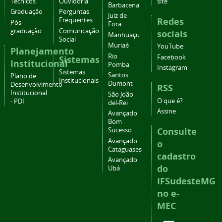
Técnicos
Ouvidoria
site
Barbacena
Graduação
Perguntas
Juiz de
Redes
Frequentes
Pós-
Fora
graduação
Comunicação
sociais
Manhuaçu
Social
Muriaé
YouTube
Planejamento
Rio
Facebook
Sistemas
Institucional
Pomba
Instagram
Sistemas
Santos
Plano de
Institucionais
Dumont
Desenvolvimento
RSS
Institucional
São João
O que é?
- PDI
del-Rei
Assine
Avançado
Bom
Consulte
Sucesso
Avançado
o
Cataguases
cadastro
Avançado
do
Ubá
IFSudesteMG
no e-
MEC