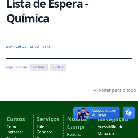
Lista de Espera -
Química
Download QUI I LE.pdf
— 83 KB
registrado em:
Reitoria
Editais
Voltar para o topo
Cursos
Serviços
Nossos
Navegação
Campi
Como
Fale
Acessibilidade
ingressar
Conosco
Mapa do
Reitoria