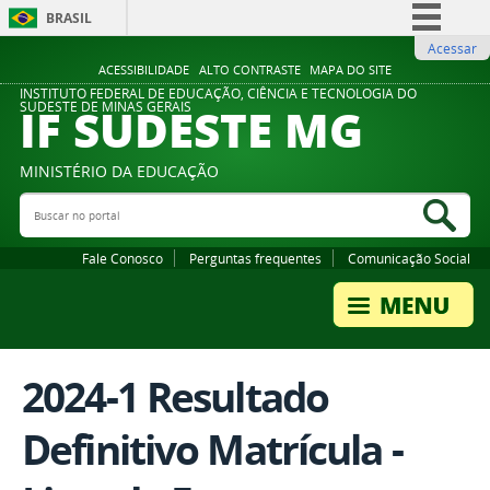
BRASIL
Acessar
Simplifique!
ACESSIBILIDADE
ALTO CONTRASTE
MAPA DO SITE
Comunica BR
INSTITUTO FEDERAL DE EDUCAÇÃO, CIÊNCIA E TECNOLOGIA DO
IF SUDESTE MG
SUDESTE DE MINAS GERAIS
Participe
Acesso à informação
MINISTÉRIO DA EDUCAÇÃO
Legislação
Buscar no portal
Bus
Canais
Fale Conosco
Perguntas frequentes
Comunicação Social
2024-1 Resultado
Definitivo Matrícula -