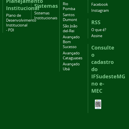
Planejamento
Rio
Facebook
Sistemas
Institucional
Pomba
Instagram
Sistemas
Santos
Plano de
Institucionais
Dumont
Desenvolvimento
RSS
Institucional
São João
O que é?
- PDI
del-Rei
Assine
Avançado
Bom
Consulte
Sucesso
Avançado
o
Cataguases
cadastro
Avançado
do
Ubá
IFSudesteMG
no e-
MEC