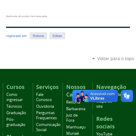
Atualmente não existem itens nessa pasta.
registrado em:
Reitoria
Editais
Voltar para o topo
Cursos
Serviços
Nossos
Navegação
Campi
Como
Fale
Acessibilidade
ingressar
Conosco
Mapa do
Reitoria
Técnicos
Ouvidoria
site
Barbacena
Graduação
Perguntas
Juiz de
Redes
Frequentes
Pós-
Fora
graduação
Comunicação
sociais
Manhuaçu
Social
Muriaé
YouTube