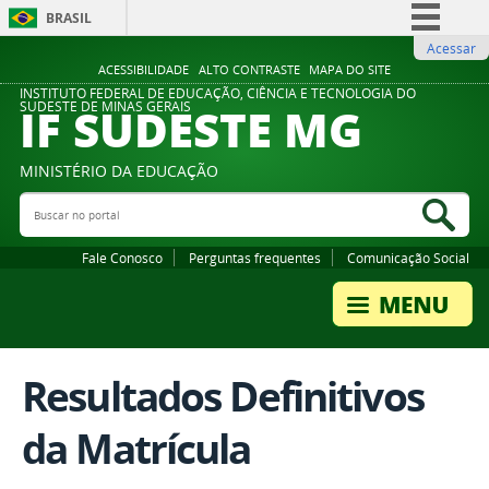
BRASIL
Acessar
Simplifique!
ACESSIBILIDADE
ALTO CONTRASTE
MAPA DO SITE
Comunica BR
INSTITUTO FEDERAL DE EDUCAÇÃO, CIÊNCIA E TECNOLOGIA DO
IF SUDESTE MG
SUDESTE DE MINAS GERAIS
Participe
Acesso à informação
MINISTÉRIO DA EDUCAÇÃO
Legislação
Buscar no portal
Bus
Canais
Fale Conosco
Perguntas frequentes
Comunicação Social
Resultados Definitivos
da Matrícula