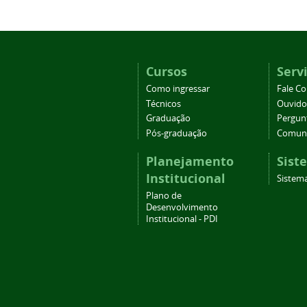
Cursos
Serv
Como ingressar
Fale C
Técnicos
Ouvido
Graduação
Pergun
Pós-graduação
Comuni
Planejamento
Sist
Institucional
Sistema
Plano de
Desenvolvimento
Institucional - PDI