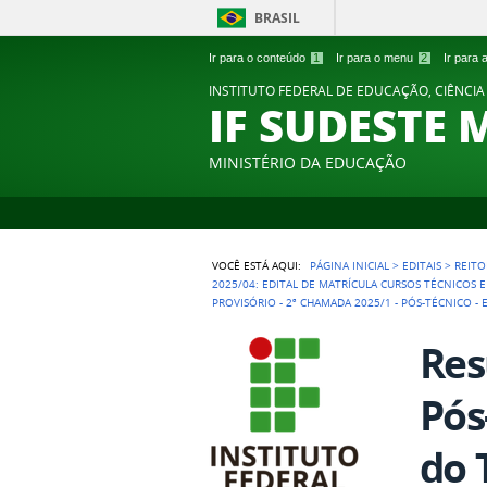
BRASIL
Ir para o conteúdo
1
Ir para o menu
2
Ir para
INSTITUTO FEDERAL DE EDUCAÇÃO, CIÊNCIA
IF SUDESTE 
MINISTÉRIO DA EDUCAÇÃO
VOCÊ ESTÁ AQUI:
PÁGINA INICIAL
>
EDITAIS
>
REITO
2025/04: EDITAL DE MATRÍCULA CURSOS TÉCNICOS 
PROVISÓRIO - 2ª CHAMADA 2025/1 - PÓS-TÉCNICO -
Res
Pós
do 