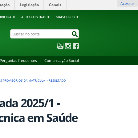
Acessar
mação
Legislação
Canais
IBILIDADE
ALTO CONTRASTE
MAPA DO SITE
Buscar no portal
Buscar no portal
YouTube
Instagram
Facebook
Perguntas frequentes
Comunicação Social
>
S PROVISÓRIOS DA MATRÍCULA
>
RESULTADO
ada 2025/1 -
écnica em Saúde