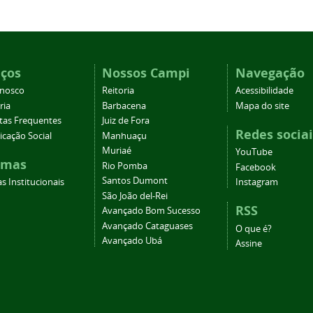
iços
Nossos Campi
Navegação
onosco
Reitoria
Acessibilidade
ria
Barbacena
Mapa do site
tas Frequentes
Juiz de Fora
Redes sociai
cação Social
Manhuaçu
Muriaé
YouTube
emas
Rio Pomba
Facebook
Santos Dumont
s Institucionais
Instagram
São João del-Rei
RSS
Avançado Bom Sucesso
Avançado Cataguases
O que é?
Avançado Ubá
Assine