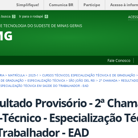
Simplifique!
Comunica BR
Participe
Acesso à infor
 a busca
3
Ir para o rodapé
4
ACESS
 E TECNOLOGIA DO SUDESTE DE MINAS GERAIS
MG
Fale Conosco
RIA
>
MATRÍCULA
>
2025-1
>
CURSOS TÉCNICOS, ESPECIALIZAÇÃO TÉCNICA E DE GRADUAÇÃO
E DE GRADUAÇÃO
>
ESPECIALIZAÇÃO TÉCNICA
>
SÃO JOÃO DEL REI
>
2ª CHAMADA
>
RESULTADO
 ESPECIALIZAÇÃO TÉCNICA EM SAÚDE DO TRABALHADOR - EAD
ultado Provisório - 2ª Cham
-Técnico - Especialização T
Trabalhador - EAD