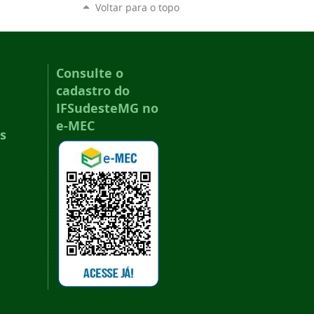
Voltar para o topo
Consulte o
cadastro do
IFSudesteMG no
e-MEC
s